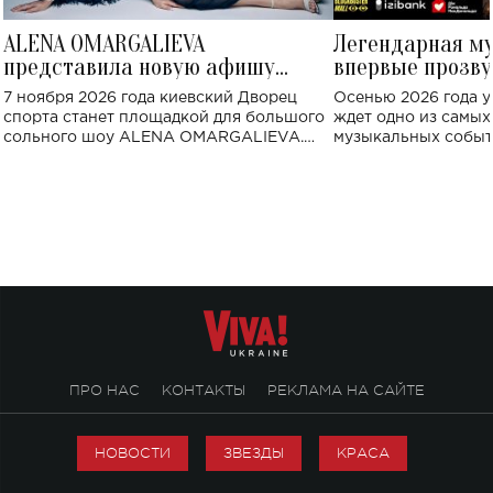
ALENA OMARGALIEVA
Легендарная м
представила новую афишу
впервые прозву
большого концерта во Дворце
Украине: где со
7 ноября 2026 года киевский Дворец
Осенью 2026 года у
спорта
спорта станет площадкой для большого
ждет одно из самы
сольного шоу ALENA OMARGALIEVA.
музыкальных событ
Концерт получил символичное название
«Не пьяная — влюбленная».
ПРО НАС
КОНТАКТЫ
РЕКЛАМА НА САЙТЕ
НОВОСТИ
ЗВЕЗДЫ
КРАСА