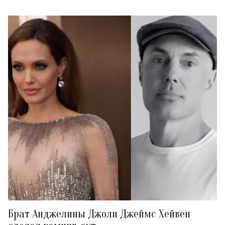
Брат Анджелины Джоли Джеймс Хейвен