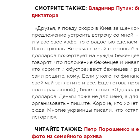
СМОТРИТЕ ТАКЖЕ:
Владимир Путин: 
диктатора
«Друзья, я поеду скоро в Киев за щенко
предложение устроить встречу со мной, -
и у вас свое кафе, то с радостью сделаем 
Пантагрюэль. Встреча с моей стороны бес
долларов пожертвует на нужды беженцев.
говорят, что положение беженцев и инвал
кто кормит и обустраивают беженцев и р
сами решите, кому. Если у кого-то финан
свой чай заплатите и все. Еще готова пр
полторачасовой) , билет стоит 50 доллар
долларов. Деньги тоже не для меня, а для
организовать - пишите. Короче, кто хоче
сюда. Многие украинцы писали, что хотят
историю».
ЧИТАЙТЕ ТАКЖЕ:
Петр Порошенко и е
фото из семейного архива