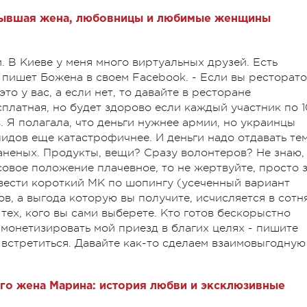
бывшая жена, любовницы и любимые женщины
м. В Киеве у меня много виртуальных друзей. Есть
 пишет Божена в своем Facebook. - Если вы ресторато
это у вас, а если нет, то давайте в ресторане
платная, но будет здорово если каждый участник по 1
 Я полагала, что деньги нужнее армии, но украинцы
идов еще катастрофичнее. И деньги надо отдавать тем
аненых. Продукты, вещи? Сразу волонтеров? Не знаю,
совое положение плачевное, то не жертвуйте, просто 
овести короткий МК по шопингу (усеченный вариант
ов, а выгода которую вы получите, исчисляется в сотн
 тех, кого вы сами выберете. Кто готов бескорыстно
т монетизировать мой приезд в благих целях - пишите
 встретиться. Давайте как-то сделаем взаимовыгодную
го жена Марина: история любви и эксклюзивные