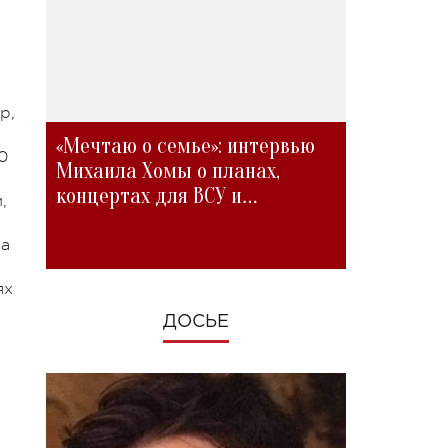
р,
«Мечтаю о семье»: интервью
0
Михаила Хомы о планах,
концертах для ВСУ и
,
изменениях во время войны
за
ях
ДОСЬЕ