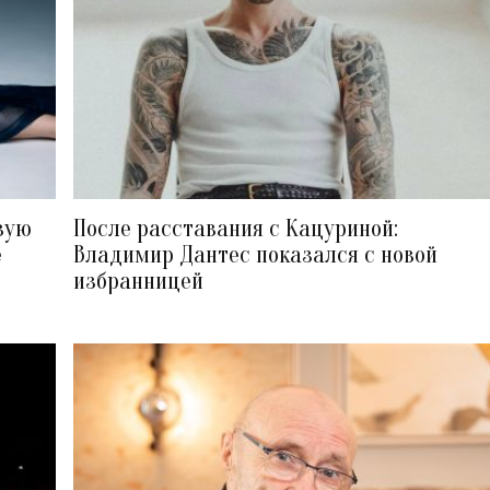
вую
После расставания с Кацуриной:
е
Владимир Дантес показался с новой
избранницей