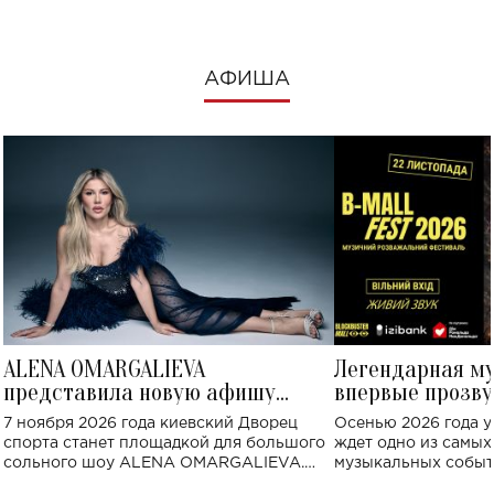
АФИША
ALENA OMARGALIEVA
Легендарная м
представила новую афишу
впервые прозву
большого концерта во Дворце
Украине: где со
7 ноября 2026 года киевский Дворец
Осенью 2026 года у
спорта
спорта станет площадкой для большого
ждет одно из самы
сольного шоу ALENA OMARGALIEVA.
музыкальных событ
Концерт получил символичное название