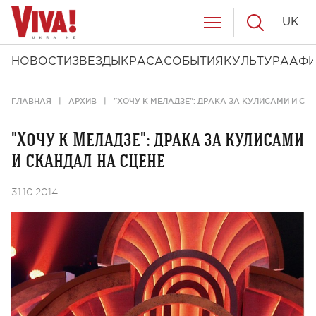
UK
НОВОСТИ
ЗВЕЗДЫ
КРАСА
СОБЫТИЯ
КУЛЬТУРА
АФ
ГЛАВНАЯ
АРХИВ
"ХОЧУ К МЕЛАДЗЕ": ДРАКА ЗА КУЛИСАМИ И СК
"Хочу к Меладзе": драка за кулисами
и скандал на сцене
31.10.2014