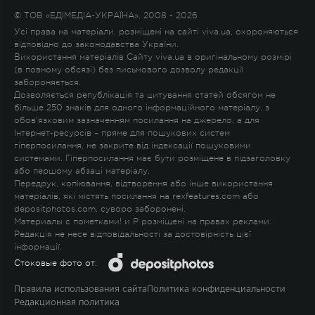
© ТОВ «ЕДІМЕДІА-УКРАЇНА», 2008 - 2026
Усі права на матеріали, розміщені на сайті viva.ua, охороняються
відповідно до законодавства України.
Використання матеріалів Сайту viva.ua в оригінальному розмірі
(в повному обсязі) без письмового дозволу редакції
забороняється.
Дозволяється републікація та цитування статей обсягом не
більше 250 знаків для одного інформаційного матеріалу, з
обов'язковим зазначенням посилання на джерело, а для
Інтернет-ресурсів – пряме для пошукових систем
гіперпосилання, не закрите від індексації пошуковими
системами. Гіперпосилання має бути розміщене в підзаголовку
або першому абзаці матеріалу.
Передрук, копіювання, відтворення або інше використання
матеріалів, які містять посилання на rexfeatures.com або
depositphotos.com, суворо заборонені.
Материалы с пометками
!
и
P
розміщені на правах реклами.
Редакція не несе відповідальності за достовірність цієї
інформації.
Стоковые фото от:
Правила использования сайта
Политика конфиденциальности
Редакционная политика