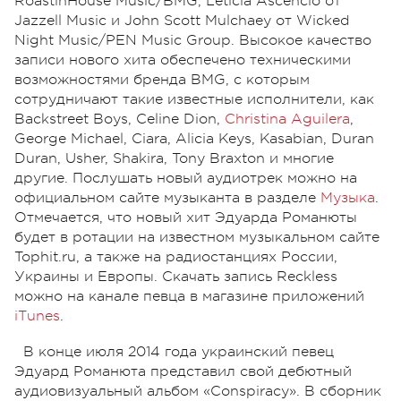
RoastinHouse Music/BMG, Leticia Ascencio от
Jazzell Music и John Scott Mulchaey от Wicked
Night Music/PEN Music Group. Высокое качество
записи нового хита обеспечено техническими
возможностями бренда BMG, с которым
сотрудничают такие известные исполнители, как
Backstreet Boys, Celine Dion,
Christina Aguilera
,
George Michael, Ciara, Alicia Keys, Kasabian, Duran
Duran, Usher, Shakira, Tony Braxton и многие
другие. Послушать новый аудиотрек можно на
официальном сайте музыканта в разделе
Музыка
.
Отмечается, что новый хит Эдуарда Романюты
будет в ротации на известном музыкальном сайте
Tophit.ru, а также на радиостанциях России,
Украины и Европы. Скачать запись Reckless
можно на канале певца в магазине приложений
iТunes
.
В конце июля 2014 года украинский певец
Эдуард Романюта представил свой дебютный
аудиовизуальный альбом «Conspiracy». В сборник