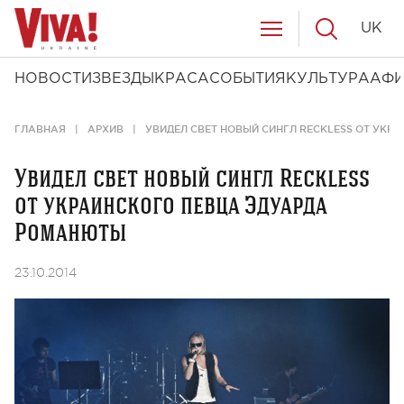
UK
НОВОСТИ
ЗВЕЗДЫ
КРАСА
СОБЫТИЯ
КУЛЬТУРА
АФ
ГЛАВНАЯ
АРХИВ
УВИДЕЛ СВЕТ НОВЫЙ СИНГЛ RECKLESS ОТ УК
Увидел свет новый сингл Reckless
от украинского певца Эдуарда
Романюты
23.10.2014