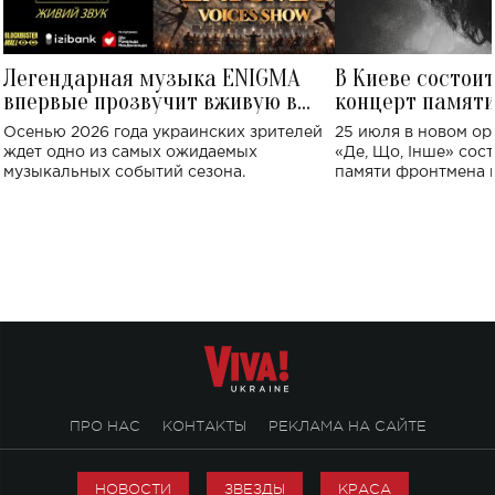
Легендарная музыка ENIGMA
В Киеве состои
впервые прозвучит вживую в
концерт памят
Украине: где состоится концерт
Клименко: более
Осенью 2026 года украинских зрителей
25 июля в новом op
исполнят песн
ждет одно из самых ожидаемых
«Де, Що, Інше» сос
музыкальных событий сезона.
памяти фронтмена
Михаила Клименко. 
особенный музыкал
посвященный артист
стало символом ис
настоящей любви.
ПРО НАС
КОНТАКТЫ
РЕКЛАМА НА САЙТЕ
НОВОСТИ
ЗВЕЗДЫ
КРАСА