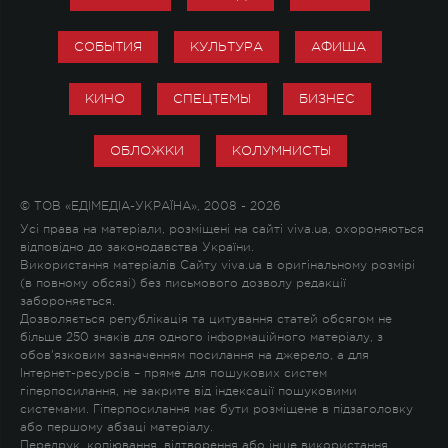
СОБЫТИЯ
КУЛЬТУРА
АФИША
КИНО
СПЕЦТЕМЫ
БИЗНЕС
ОБЛОЖКИ
КОЛУМНИСТЫ
© ТОВ «ЕДІМЕДІА-УКРАЇНА», 2008 - 2026
Усі права на матеріали, розміщені на сайті viva.ua, охороняються
відповідно до законодавства України.
Використання матеріалів Сайту viva.ua в оригінальному розмірі
(в повному обсязі) без письмового дозволу редакції
забороняється.
Дозволяється републікація та цитування статей обсягом не
більше 250 знаків для одного інформаційного матеріалу, з
обов'язковим зазначенням посилання на джерело, а для
Інтернет-ресурсів – пряме для пошукових систем
гіперпосилання, не закрите від індексації пошуковими
системами. Гіперпосилання має бути розміщене в підзаголовку
або першому абзаці матеріалу.
Передрук, копіювання, відтворення або інше використання