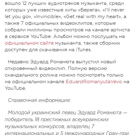
вошло 12 лучших аудиотреков музыканта, среди
которых уже известные хиты «Берега», «I’ll never
let you go», «Invincible», «Get real with my heart», а
также 7 официальных видеоклипов, которые
собрали миллионы просмотров на канале артиста
в сервисе YouTube. Альбом можно послушать на
официальном сайте
музыканта, также сборник
доступен для скачивания на iTunes.
Недавно Эдуард Романюта выпустил новый
откровенный видеоклип. Полную версию
скандального ролика можно посмотреть только
на официальном канале
EduardRomanyutaVevo
на
YouTube.
Справочная информация:
Молодой украинский певец Эдуард Романюта —
победитель 18 престижных всеукраинских
музыкальных конкурсов, владелец 7
интернациональных и 5 международных Гран-при.