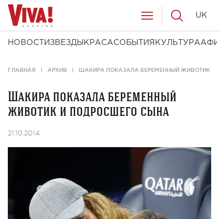
UK
НОВОСТИ
ЗВЕЗДЫ
КРАСА
СОБЫТИЯ
КУЛЬТУРА
АФ
ГЛАВНАЯ
АРХИВ
ШАКИРА ПОКАЗАЛА БЕРЕМЕННЫЙ ЖИВОТИК И
Шакира показала беременный
животик и подросшего сына
21.10.2014