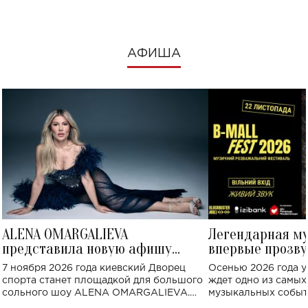
АФИША
ALENA OMARGALIEVA
Легендарная м
представила новую афишу
впервые прозву
большого концерта во Дворце
Украине: где со
7 ноября 2026 года киевский Дворец
Осенью 2026 года у
спорта
спорта станет площадкой для большого
ждет одно из самы
сольного шоу ALENA OMARGALIEVA.
музыкальных событ
Концерт получил символичное название