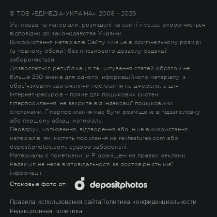
© ТОВ «ЕДІМЕДІА-УКРАЇНА», 2008 - 2026
Усі права на матеріали, розміщені на сайті viva.ua, охороняються
відповідно до законодавства України.
Використання матеріалів Сайту viva.ua в оригінальному розмірі
(в повному обсязі) без письмового дозволу редакції
забороняється.
Дозволяється републікація та цитування статей обсягом не
більше 250 знаків для одного інформаційного матеріалу, з
обов'язковим зазначенням посилання на джерело, а для
Інтернет-ресурсів – пряме для пошукових систем
гіперпосилання, не закрите від індексації пошуковими
системами. Гіперпосилання має бути розміщене в підзаголовку
або першому абзаці матеріалу.
Передрук, копіювання, відтворення або інше використання
матеріалів, які містять посилання на rexfeatures.com або
depositphotos.com, суворо заборонені.
Материалы с пометками
!
и
P
розміщені на правах реклами.
Редакція не несе відповідальності за достовірність цієї
інформації.
Стоковые фото от:
Правила использования сайта
Политика конфиденциальности
Редакционная политика