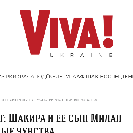
И
ЗІРКИ
КРАСА
ПОДІЇ
КУЛЬТУРА
АФІША
КІНО
СПЕЦТЕМ
 И ЕЕ СЫН МИЛАН ДЕМОНСТРИРУЮТ НЕЖНЫЕ ЧУВСТВА
: Шакира и ее сын Милан
ые чувства