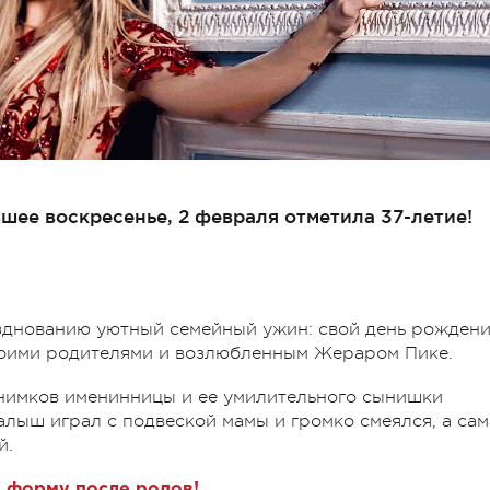
ее воскресенье, 2 февраля отметила 37-летие!
зднованию уютный семейный ужин: свой день рожден
воими родителями и возлюбленным Жераром Пике.
снимков именинницы и ее умилительного сынишки
алыш играл с подвеской мамы и громко смеялся, а сам
й.
 форму после родов!