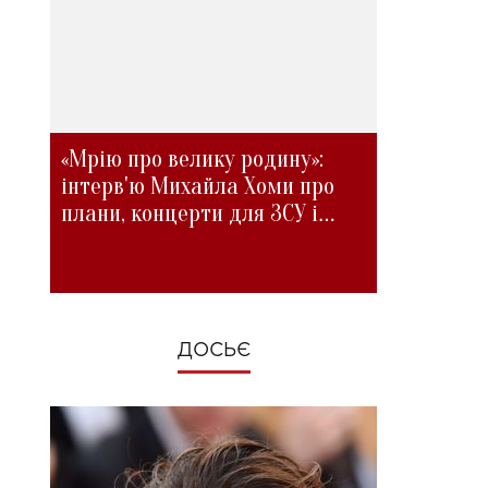
«Мрію про велику родину»:
інтерв'ю Михайла Хоми про
плани, концерти для ЗСУ і
зміни під час війни
ДОСЬЄ