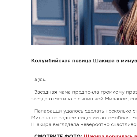
Колумбийская певица Шакира в минувш
#@#
Звездная мама предпочла громкому пра
звезда отметила с сынишкой Миланом, с
Папарацци удалось сделать несколько 
Милана на заднем сидении автомобиля: м
Шакира выглядела невероятно счастливо
CМОТРИТЕ ФОТО:
Шакира вернулась в