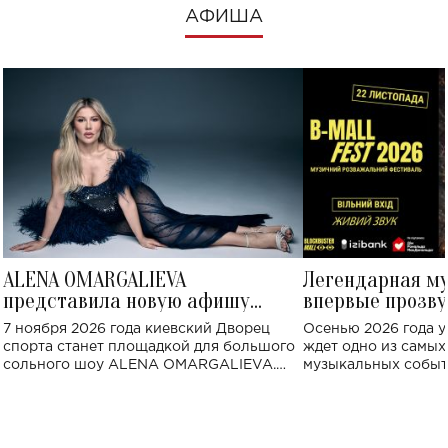
АФИША
ALENA OMARGALIEVA
Легендарная м
представила новую афишу
впервые прозву
большого концерта во Дворце
Украине: где со
7 ноября 2026 года киевский Дворец
Осенью 2026 года у
спорта
спорта станет площадкой для большого
ждет одно из самы
сольного шоу ALENA OMARGALIEVA.
музыкальных событ
Концерт получил символичное название
«Не пьяная — влюбленная».