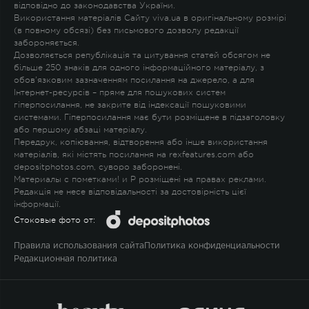
відповідно до законодавства України.
Використання матеріалів Сайту viva.ua в оригінальному розмірі
(в повному обсязі) без письмового дозволу редакції
забороняється.
Дозволяється републікація та цитування статей обсягом не
більше 250 знаків для одного інформаційного матеріалу, з
обов'язковим зазначенням посилання на джерело, а для
Інтернет-ресурсів – пряме для пошукових систем
гіперпосилання, не закрите від індексації пошуковими
системами. Гіперпосилання має бути розміщене в підзаголовку
або першому абзаці матеріалу.
Передрук, копіювання, відтворення або інше використання
матеріалів, які містять посилання на rexfeatures.com або
depositphotos.com, суворо заборонені.
Материалы с пометками
!
и
P
розміщені на правах реклами.
Редакція не несе відповідальності за достовірність цієї
інформації.
Стоковые фото от:
Правила использования сайта
Политика конфиденциальности
Редакционная политика