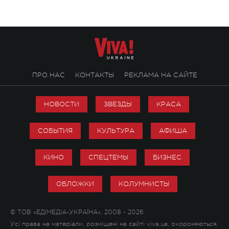
ПРО НАС
КОНТАКТЫ
РЕКЛАМА НА САЙТЕ
НОВОСТИ
ЗВЕЗДЫ
КРАСА
СОБЫТИЯ
КУЛЬТУРА
АФИША
КИНО
СПЕЦТЕМЫ
БИЗНЕС
ОБЛОЖКИ
КОЛУМНИСТЫ
© ТОВ «ЕДІМЕДІА-УКРАЇНА», 2008 - 2026
Усі права на матеріали, розміщені на сайті viva.ua, охороняються