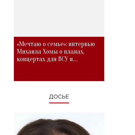
«Мечтаю о семье»: интервью
Михаила Хомы о планах,
концертах для ВСУ и
изменениях во время войны
ДОСЬЕ