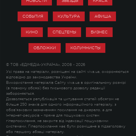
НОВОСТИ
ЗВЕЗДЫ
КРАСА
СОБЫТИЯ
КУЛЬТУРА
АФИША
КИНО
СПЕЦТЕМЫ
БИЗНЕС
ОБЛОЖКИ
КОЛУМНИСТЫ
© ТОВ «ЕДІМЕДІА-УКРАЇНА», 2008 - 2026
Усі права на матеріали, розміщені на сайті viva.ua, охороняються
відповідно до законодавства України.
Використання матеріалів Сайту viva.ua в оригінальному розмірі
(в повному обсязі) без письмового дозволу редакції
забороняється.
Дозволяється републікація та цитування статей обсягом не
більше 250 знаків для одного інформаційного матеріалу, з
обов'язковим зазначенням посилання на джерело, а для
Інтернет-ресурсів – пряме для пошукових систем
гіперпосилання, не закрите від індексації пошуковими
системами. Гіперпосилання має бути розміщене в підзаголовку
або першому абзаці матеріалу.