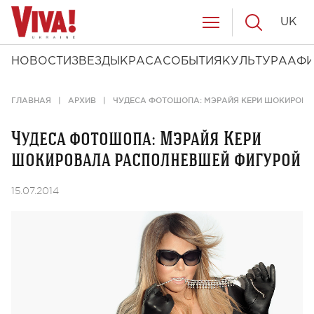
UK
НОВОСТИ
ЗВЕЗДЫ
КРАСА
СОБЫТИЯ
КУЛЬТУРА
АФ
ГЛАВНАЯ
АРХИВ
ЧУДЕСА ФОТОШОПА: МЭРАЙЯ КЕРИ ШОКИРОВА
Чудеса фотошопа: Мэрайя Кери
шокировала располневшей фигурой
15.07.2014