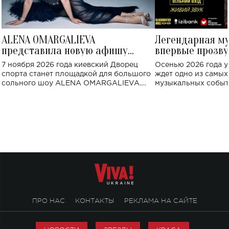
ALENA OMARGALIEVA
Легендарная м
представила новую афишу
впервые прозву
большого концерта во Дворце
Украине: где со
7 ноября 2026 года киевский Дворец
Осенью 2026 года у
спорта
спорта станет площадкой для большого
ждет одно из самы
сольного шоу ALENA OMARGALIEVA.
музыкальных событ
Концерт получил символичное название
«Не пьяная — влюбленная».
ПРО НАС
КОНТАКТЫ
РЕКЛАМА НА САЙТЕ