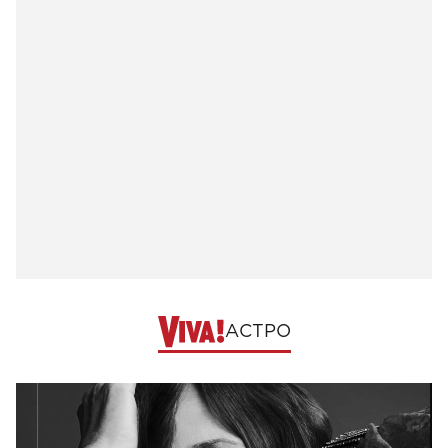
АСТРО