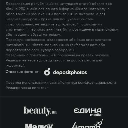
Дозволяється републікація та цитування статей обсягом не
більше 250 знаків для одного інформаційного матеріалу, з
обов'язковим зазначенням посилання на джерело, а для
Інтернет-ресурсів – пряме для пошукових систем
гіперпосилання, не закрите від індексації пошуковими
системами. Гіперпосилання має бути розміщене в підзаголовку
або першому абзаці матеріалу.
Передрук, копіювання, відтворення або інше використання
матеріалів, які містять посилання на rexfeatures.com або
depositphotos.com, суворо заборонені.
Материалы с пометками
!
и
P
розміщені на правах реклами.
Редакція не несе відповідальності за достовірність цієї
інформації.
Стоковые фото от:
Правила использования сайта
Политика конфиденциальности
Редакционная политика