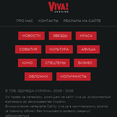
ПРО НАС
КОНТАКТЫ
РЕКЛАМА НА САЙТЕ
НОВОСТИ
ЗВЕЗДЫ
КРАСА
СОБЫТИЯ
КУЛЬТУРА
АФИША
КИНО
СПЕЦТЕМЫ
БИЗНЕС
ОБЛОЖКИ
КОЛУМНИСТЫ
© ТОВ «ЕДІМЕДІА-УКРАЇНА», 2008 - 2026
Усі права на матеріали, розміщені на сайті viva.ua, охороняються
відповідно до законодавства України.
Використання матеріалів Сайту viva.ua в оригінальному розмірі
(в повному обсязі) без письмового дозволу редакції
забороняється.