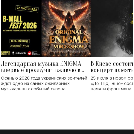
Легендарная музыка ENIGMA
В Киеве состои
впервые прозвучит вживую в
концерт памят
Украине: где состоится концерт
Клименко: более
Осенью 2026 года украинских зрителей
25 июля в новом op
исполнят песн
ждет одно из самых ожидаемых
«Де, Що, Інше» сос
музыкальных событий сезона.
памяти фронтмена
Михаила Клименко. 
особенный музыкал
посвященный артист
стало символом ис
настоящей любви.