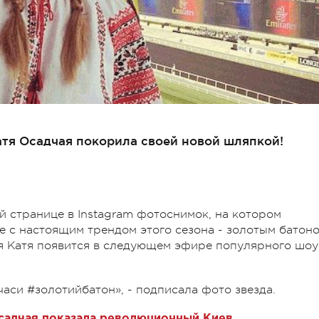
атя Осадчая покорила своей новой шляпкой!
й странице в Instagram фотоснимок, на котором
 с настоящим трендом этого сезона - золотым батон
ая Катя появится в следующем эфире популярного шоу
ічаси #золотийбатон», - подписала фото звезда.
садчая показала революционный Киев