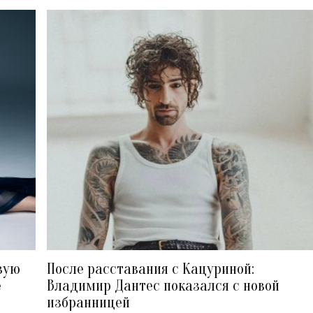
вую
После расставания с Кацуриной:
е
Владимир Дантес показался с новой
избранницей