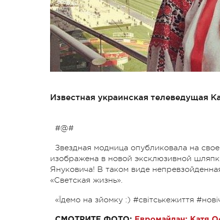
Известная украинская телеведущая К
#@#
Звездная модница опубликовала на свое
изображена в новой эксклюзивной шляпке
Януковича! В таком виде непревзойденн
«Светская жизнь».
«Їдемо на зйомку :) #світськежиття #нов
СМОТРИТЕ ФОТО:
Евромайдан: Катя О