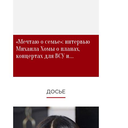
«Мечтаю о семье»: интервью
Михаила Хомы о планах,
концертах для ВСУ и
изменениях во время войны
ДОСЬЕ