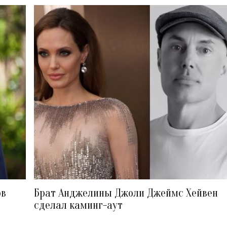
ов
Брат Анджелины Джоли Джеймс Хейвен
сделал каминг-аут