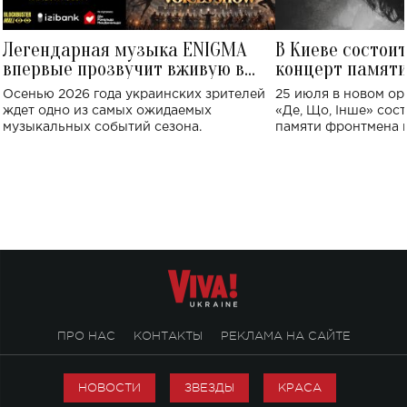
Легендарная музыка ENIGMA
В Киеве состои
впервые прозвучит вживую в
концерт памят
Украине: где состоится концерт
Клименко: более
Осенью 2026 года украинских зрителей
25 июля в новом op
исполнят песн
ждет одно из самых ожидаемых
«Де, Що, Інше» сос
музыкальных событий сезона.
памяти фронтмена
Михаила Клименко. 
особенный музыкал
посвященный артист
стало символом ис
настоящей любви.
ПРО НАС
КОНТАКТЫ
РЕКЛАМА НА САЙТЕ
НОВОСТИ
ЗВЕЗДЫ
КРАСА