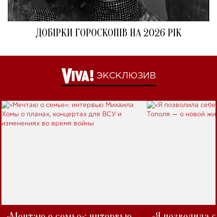
ДОБІРКИ ГОРОСКОПІВ НА 2026 РІК
ЭКСКЛЮЗИВ
«Мечтаю о семье»: интервью
«Я позволила 