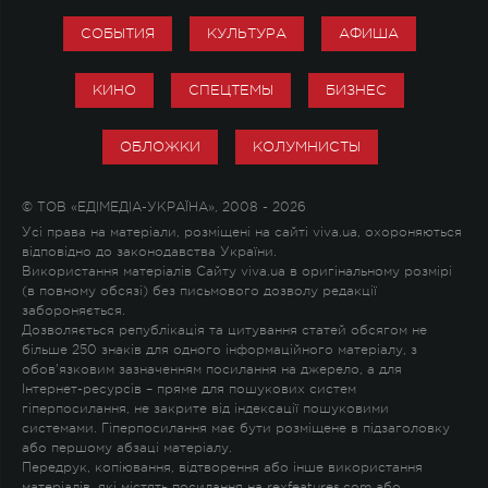
СОБЫТИЯ
КУЛЬТУРА
АФИША
КИНО
СПЕЦТЕМЫ
БИЗНЕС
ОБЛОЖКИ
КОЛУМНИСТЫ
© ТОВ «ЕДІМЕДІА-УКРАЇНА», 2008 - 2026
Усі права на матеріали, розміщені на сайті viva.ua, охороняються
відповідно до законодавства України.
Використання матеріалів Сайту viva.ua в оригінальному розмірі
(в повному обсязі) без письмового дозволу редакції
забороняється.
Дозволяється републікація та цитування статей обсягом не
більше 250 знаків для одного інформаційного матеріалу, з
обов'язковим зазначенням посилання на джерело, а для
Інтернет-ресурсів – пряме для пошукових систем
гіперпосилання, не закрите від індексації пошуковими
системами. Гіперпосилання має бути розміщене в підзаголовку
або першому абзаці матеріалу.
Передрук, копіювання, відтворення або інше використання
матеріалів, які містять посилання на rexfeatures.com або