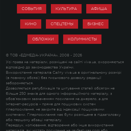
СОБЫТИЯ
КУЛЬТУРА
АФИША
КИНО
СПЕЦТЕМЫ
БИЗНЕС
ОБЛОЖКИ
КОЛУМНИСТЫ
© ТОВ «ЕДІМЕДІА-УКРАЇНА», 2008 - 2026
Усі права на матеріали, розміщені на сайті viva.ua, охороняються
відповідно до законодавства України.
Використання матеріалів Сайту viva.ua в оригінальному розмірі
(в повному обсязі) без письмового дозволу редакції
забороняється.
Дозволяється републікація та цитування статей обсягом не
більше 250 знаків для одного інформаційного матеріалу, з
обов'язковим зазначенням посилання на джерело, а для
Інтернет-ресурсів – пряме для пошукових систем
гіперпосилання, не закрите від індексації пошуковими
системами. Гіперпосилання має бути розміщене в підзаголовку
або першому абзаці матеріалу.
Передрук, копіювання, відтворення або інше використання
матеріалів, які містять посилання на rexfeatures.com або