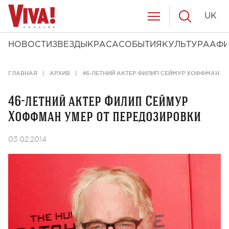
UK
НОВОСТИ
ЗВЕЗДЫ
КРАСА
СОБЫТИЯ
КУЛЬТУРА
АФ
ГЛАВНАЯ
АРХИВ
46-ЛЕТНИЙ АКТЕР ФИЛИП СЕЙМУР ХОФФМАН УМ
46-летний актер Филип Сеймур
Хоффман умер от передозировки
03.02.2014