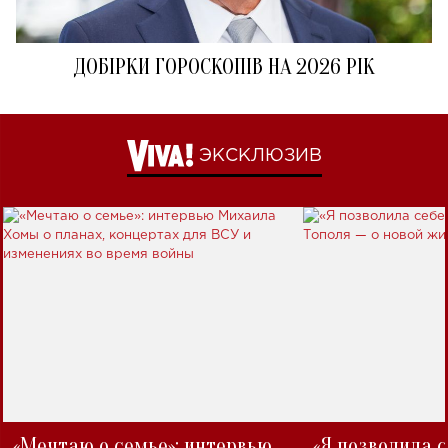
ДОБІРКИ ГОРОСКОПІВ НА 2026 РІК
ЭКСКЛЮЗИВ
«Мечтаю о семье»: интервью
«Я позволила 