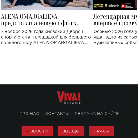
ALENA OMARGALIEVA
Легендарная м
представила новую афишу
впервые прозву
большого концерта во Дворце
Украине: где со
7 ноября 2026 года киевский Дворец
Осенью 2026 года у
спорта
спорта станет площадкой для большого
ждет одно из самы
сольного шоу ALENA OMARGALIEVA.
музыкальных событ
Концерт получил символичное название
«Не пьяная — влюбленная».
ПРО НАС
КОНТАКТЫ
РЕКЛАМА НА САЙТЕ
НОВОСТИ
ЗВЕЗДЫ
КРАСА