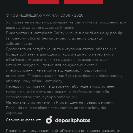
© ТОВ «ЕДІМЕДІА-УКРАЇНА», 2008 - 2026
Усі права на матеріали, розміщені на сайті viva.ua, охороняються
відповідно до законодавства України.
Використання матеріалів Сайту viva.ua в оригінальному розмірі
(в повному обсязі) без письмового дозволу редакції
забороняється.
Дозволяється републікація та цитування статей обсягом не
більше 250 знаків для одного інформаційного матеріалу, з
обов'язковим зазначенням посилання на джерело, а для
Інтернет-ресурсів – пряме для пошукових систем
гіперпосилання, не закрите від індексації пошуковими
системами. Гіперпосилання має бути розміщене в підзаголовку
або першому абзаці матеріалу.
Передрук, копіювання, відтворення або інше використання
матеріалів, які містять посилання на rexfeatures.com або
depositphotos.com, суворо заборонені.
Материалы с пометками
!
и
P
розміщені на правах реклами.
Редакція не несе відповідальності за достовірність цієї
інформації.
Стоковые фото от:
Правила использования сайта
Политика конфиденциальности