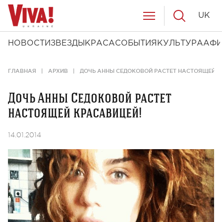
UK
НОВОСТИ
ЗВЕЗДЫ
КРАСА
СОБЫТИЯ
КУЛЬТУРА
АФ
ГЛАВНАЯ
АРХИВ
ДОЧЬ АННЫ СЕДОКОВОЙ РАСТЕТ НАСТОЯЩЕЙ К
Дочь Анны Седоковой растет
настоящей красавицей!
14.01.2014