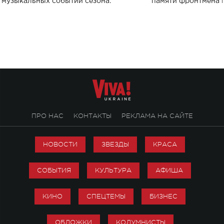
музыкальных событий сезона.
памяти фронтмена
Михаила Клименко. 
особенный музыкал
посвященный артист
стало символом ис
настоящей любви.
ПРО НАС
КОНТАКТЫ
РЕКЛАМА НА САЙТЕ
НОВОСТИ
ЗВЕЗДЫ
КРАСА
СОБЫТИЯ
КУЛЬТУРА
АФИША
КИНО
СПЕЦТЕМЫ
БИЗНЕС
ОБЛОЖКИ
КОЛУМНИСТЫ