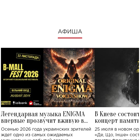
посмотреть в к
АФИША
Легендарная музыка ENIGMA
В Киеве состои
впервые прозвучит вживую в
концерт памят
Украине: где состоится концерт
Клименко: более
Осенью 2026 года украинских зрителей
25 июля в новом op
исполнят песн
ждет одно из самых ожидаемых
«Де, Що, Інше» сос