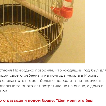
астасия Приходько говорила, что уходящий год был дл
тцом своего ребенка и на полгода уехала в Москву.
е словам, этот город больше подходит для творчества
первые за много лет встретила не на сцене, а дома в
ной.
 о разводе и новом браке: "Для меня это был