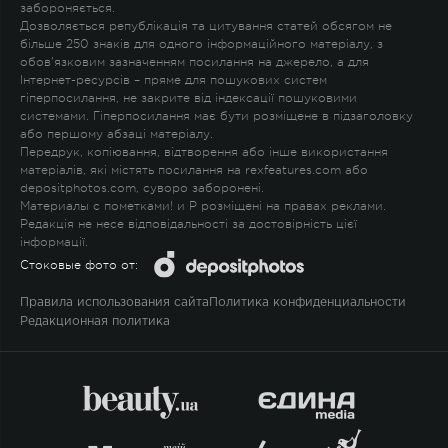
забороняється.
Дозволяється републікація та цитування статей обсягом не
більше 250 знаків для одного інформаційного матеріалу, з
обов'язковим зазначенням посилання на джерело, а для
Інтернет-ресурсів – пряме для пошукових систем
гіперпосилання, не закрите від індексації пошуковими
системами. Гіперпосилання має бути розміщене в підзаголовку
або першому абзаці матеріалу.
Передрук, копіювання, відтворення або інше використання
матеріалів, які містять посилання на rexfeatures.com або
depositphotos.com, суворо заборонені.
Материалы с пометками
!
и
P
розміщені на правах реклами.
Редакція не несе відповідальності за достовірність цієї
інформації.
Стоковые фото от:
Правила использования сайта
Политика конфиденциальности
Редакционная политика