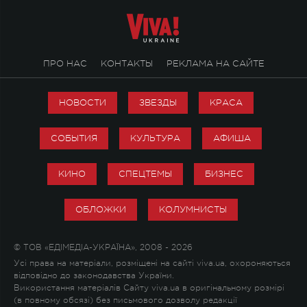
ПРО НАС
КОНТАКТЫ
РЕКЛАМА НА САЙТЕ
НОВОСТИ
ЗВЕЗДЫ
КРАСА
СОБЫТИЯ
КУЛЬТУРА
АФИША
КИНО
СПЕЦТЕМЫ
БИЗНЕС
ОБЛОЖКИ
КОЛУМНИСТЫ
© ТОВ «ЕДІМЕДІА-УКРАЇНА», 2008 - 2026
Усі права на матеріали, розміщені на сайті viva.ua, охороняються
відповідно до законодавства України.
Використання матеріалів Сайту viva.ua в оригінальному розмірі
(в повному обсязі) без письмового дозволу редакції