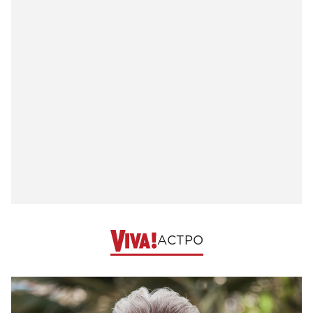
АСТРО