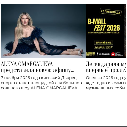
ALENA OMARGALIEVA
Легендарная м
представила новую афишу
впервые прозву
большого концерта во Дворце
Украине: где со
7 ноября 2026 года киевский Дворец
Осенью 2026 года у
спорта
спорта станет площадкой для большого
ждет одно из самы
сольного шоу ALENA OMARGALIEVA.
музыкальных событ
Концерт получил символичное название
«Не пьяная — влюбленная».