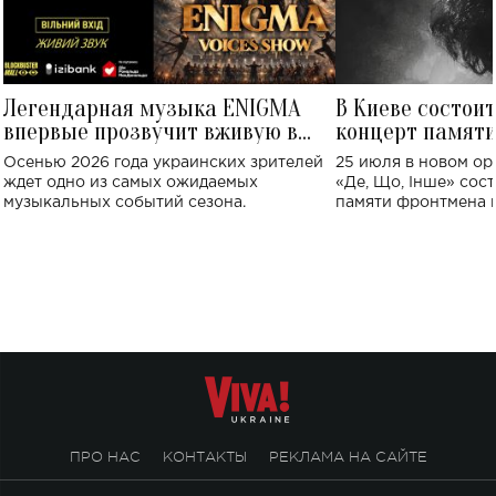
Легендарная музыка ENIGMA
В Киеве состои
впервые прозвучит вживую в
концерт памят
Украине: где состоится концерт
Клименко: более
Осенью 2026 года украинских зрителей
25 июля в новом op
исполнят песн
ждет одно из самых ожидаемых
«Де, Що, Інше» сос
музыкальных событий сезона.
памяти фронтмена
Михаила Клименко. 
особенный музыкал
посвященный артист
стало символом ис
настоящей любви.
ПРО НАС
КОНТАКТЫ
РЕКЛАМА НА САЙТЕ