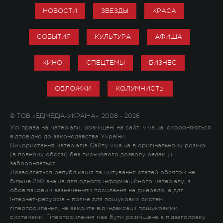
НОВОСТИ
ЗВЕЗДЫ
КРАСА
СОБЫТИЯ
КУЛЬТУРА
АФИША
КИНО
СПЕЦТЕМЫ
БИЗНЕС
ОБЛОЖКИ
КОЛУМНИСТЫ
© ТОВ «ЕДІМЕДІА-УКРАЇНА», 2008 - 2026
Усі права на матеріали, розміщені на сайті viva.ua, охороняються
відповідно до законодавства України.
Використання матеріалів Сайту viva.ua в оригінальному розмірі
(в повному обсязі) без письмового дозволу редакції
забороняється.
Дозволяється републікація та цитування статей обсягом не
більше 250 знаків для одного інформаційного матеріалу, з
обов'язковим зазначенням посилання на джерело, а для
Інтернет-ресурсів – пряме для пошукових систем
гіперпосилання, не закрите від індексації пошуковими
системами. Гіперпосилання має бути розміщене в підзаголовку