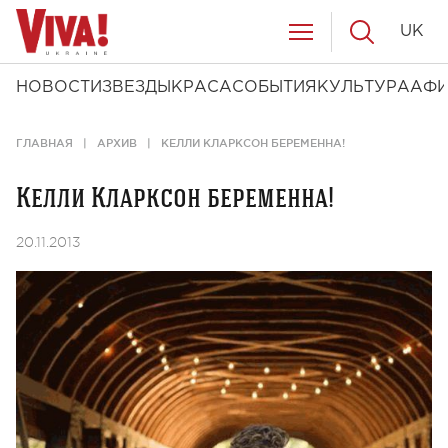
UK
НОВОСТИ
ЗВЕЗДЫ
КРАСА
СОБЫТИЯ
КУЛЬТУРА
АФ
ГЛАВНАЯ
АРХИВ
КЕЛЛИ КЛАРКСОН БЕРЕМЕННА!
Келли Кларксон беременна!
20.11.2013