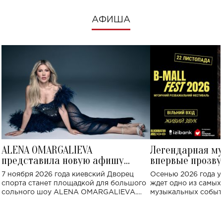
АФИША
ALENA OMARGALIEVA
Легендарная м
представила новую афишу
впервые прозву
большого концерта во Дворце
Украине: где со
7 ноября 2026 года киевский Дворец
Осенью 2026 года у
спорта
спорта станет площадкой для большого
ждет одно из самы
сольного шоу ALENA OMARGALIEVA.
музыкальных событ
Концерт получил символичное название
«Не пьяная — влюбленная».