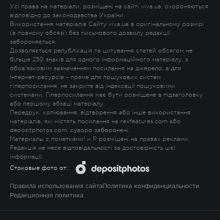
Усі права на матеріали, розміщені на сайті viva.ua, охороняються
відповідно до законодавства України.
Використання матеріалів Сайту viva.ua в оригінальному розмірі
(в повному обсязі) без письмового дозволу редакції
забороняється.
Дозволяється републікація та цитування статей обсягом не
більше 250 знаків для одного інформаційного матеріалу, з
обов'язковим зазначенням посилання на джерело, а для
Інтернет-ресурсів – пряме для пошукових систем
гіперпосилання, не закрите від індексації пошуковими
системами. Гіперпосилання має бути розміщене в підзаголовку
або першому абзаці матеріалу.
Передрук, копіювання, відтворення або інше використання
матеріалів, які містять посилання на rexfeatures.com або
depositphotos.com, суворо заборонені.
Материалы с пометками
!
и
P
розміщені на правах реклами.
Редакція не несе відповідальності за достовірність цієї
інформації.
Стоковые фото от:
Правила использования сайта
Политика конфиденциальности
Редакционная политика