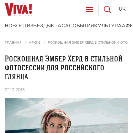
UK
НОВОСТИ
ЗВЕЗДЫ
КРАСА
СОБЫТИЯ
КУЛЬТУРА
АФ
ГЛАВНАЯ
АРХИВ
РОСКОШНАЯ ЭМБЕР ХЕРД В СТИЛЬНОЙ ФОТОСЕ
Роскошная Эмбер Херд в стильной
фотосессии для российского
глянца
22.10.2013