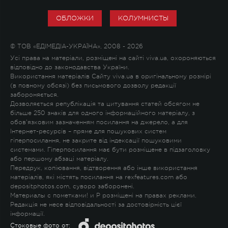
ОБЛОЖКИ
КОЛУМНИСТЫ
© ТОВ «ЕДІМЕДІА-УКРАЇНА», 2008 - 2026
Усі права на матеріали, розміщені на сайті viva.ua, охороняються
відповідно до законодавства України.
Використання матеріалів Сайту viva.ua в оригінальному розмірі
(в повному обсязі) без письмового дозволу редакції
забороняється.
Дозволяється републікація та цитування статей обсягом не
більше 250 знаків для одного інформаційного матеріалу, з
обов'язковим зазначенням посилання на джерело, а для
Інтернет-ресурсів – пряме для пошукових систем
гіперпосилання, не закрите від індексації пошуковими
системами. Гіперпосилання має бути розміщене в підзаголовку
або першому абзаці матеріалу.
Передрук, копіювання, відтворення або інше використання
матеріалів, які містять посилання на rexfeatures.com або
depositphotos.com, суворо заборонені.
Материалы с пометками
!
и
P
розміщені на правах реклами.
Редакція не несе відповідальності за достовірність цієї
інформації.
Стоковые фото от: