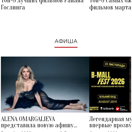
Топ-5 лучших фильмов Райана
Топ-5 самых о
Гослинга
фильмов марта 
посмотреть в к
АФИША
ALENA OMARGALIEVA
Легендарная м
представила новую афишу
впервые прозву
большого концерта во Дворце
Украине: где со