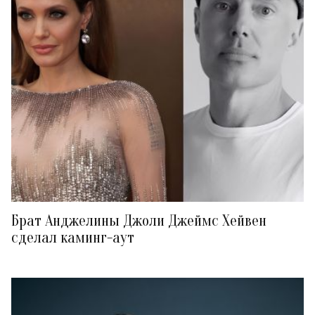
Брат Анджелины Джоли Джеймс Хейвен
сделал каминг-аут