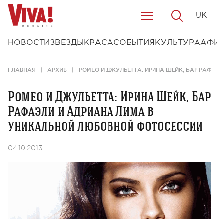
UK
НОВОСТИ
ЗВЕЗДЫ
КРАСА
СОБЫТИЯ
КУЛЬТУРА
АФ
ГЛАВНАЯ
АРХИВ
РОМЕО И ДЖУЛЬЕТТА: ИРИНА ШЕЙК, БАР РАФ
Ромео и Джульетта: Ирина Шейк, Бар
Рафаэли и Адриана Лима в
уникальной любовной фотосессии
04.10.2013