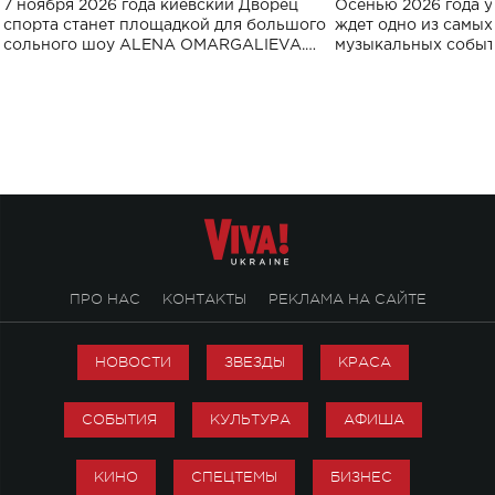
7 ноября 2026 года киевский Дворец
Осенью 2026 года у
спорта
спорта станет площадкой для большого
ждет одно из самы
сольного шоу ALENA OMARGALIEVA.
музыкальных событ
Концерт получил символичное название
«Не пьяная — влюбленная».
ПРО НАС
КОНТАКТЫ
РЕКЛАМА НА САЙТЕ
НОВОСТИ
ЗВЕЗДЫ
КРАСА
СОБЫТИЯ
КУЛЬТУРА
АФИША
КИНО
СПЕЦТЕМЫ
БИЗНЕС