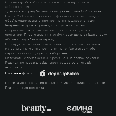
(в повному обсязі) без письмового дозволу редакції
забороняється.
Дозволяється републікація та цитування статей обсягом не
більше 250 знаків для одного інформаційного матеріалу, з
обов'язковим зазначенням посилання на джерело, а для
Інтернет-ресурсів – пряме для пошукових систем
гіперпосилання, не закрите від індексації пошуковими
системами. Гіперпосилання має бути розміщене в підзаголовку
або першому абзаці матеріалу.
Передрук, копіювання, відтворення або інше використання
матеріалів, які містять посилання на rexfeatures.com або
depositphotos.com, суворо заборонені.
Материалы с пометками
!
и
P
розміщені на правах реклами.
Редакція не несе відповідальності за достовірність цієї
інформації.
Стоковые фото от:
Правила использования сайта
Политика конфиденциальности
Редакционная политика