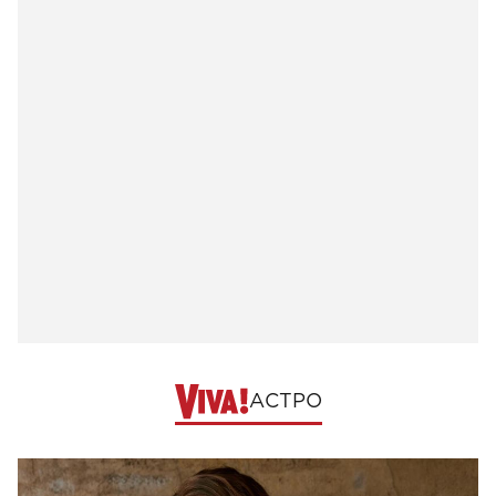
АСТРО