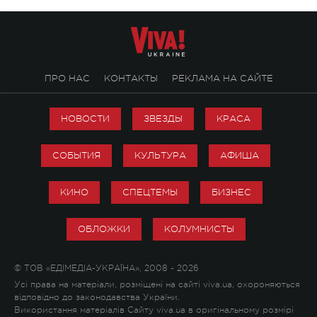
ПРО НАС
КОНТАКТЫ
РЕКЛАМА НА САЙТЕ
НОВОСТИ
ЗВЕЗДЫ
КРАСА
СОБЫТИЯ
КУЛЬТУРА
АФИША
КИНО
СПЕЦТЕМЫ
БИЗНЕС
ОБЛОЖКИ
КОЛУМНИСТЫ
© ТОВ «ЕДІМЕДІА-УКРАЇНА», 2008 - 2026
Усі права на матеріали, розміщені на сайті viva.ua, охороняються
відповідно до законодавства України.
Використання матеріалів Сайту viva.ua в оригінальному розмірі