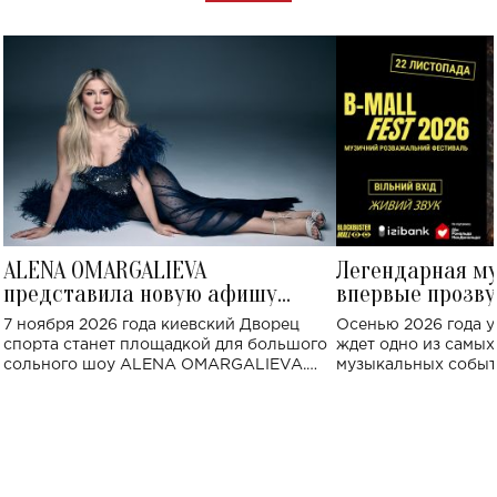
ALENA OMARGALIEVA
Легендарная м
представила новую афишу
впервые прозву
большого концерта во Дворце
Украине: где со
7 ноября 2026 года киевский Дворец
Осенью 2026 года у
спорта
спорта станет площадкой для большого
ждет одно из самы
сольного шоу ALENA OMARGALIEVA.
музыкальных событ
Концерт получил символичное название
«Не пьяная — влюбленная».