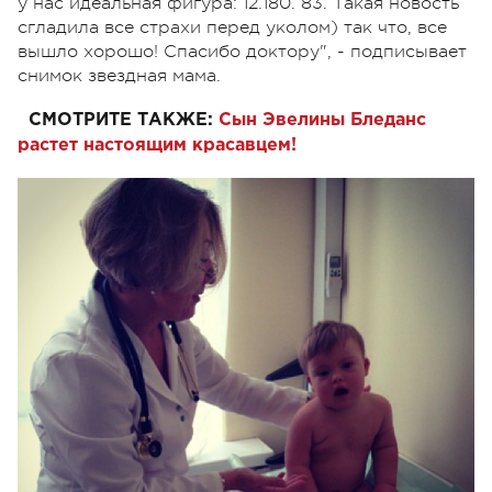
у нас идеальная фигура: 12.180. 83. Такая новость
сгладила все страхи перед уколом) так что, все
вышло хорошо! Спасибо доктору", - подписывает
снимок звездная мама.
СМОТРИТЕ ТАКЖЕ:
Сын Эвелины Бледанс
растет настоящим красавцем!