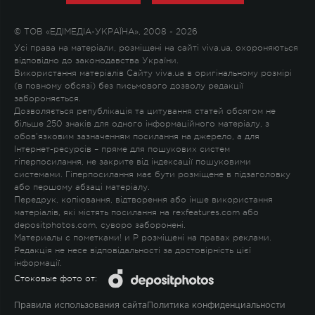
© ТОВ «ЕДІМЕДІА-УКРАЇНА», 2008 - 2026
Усі права на матеріали, розміщені на сайті viva.ua, охороняються
відповідно до законодавства України.
Використання матеріалів Сайту viva.ua в оригінальному розмірі
(в повному обсязі) без письмового дозволу редакції
забороняється.
Дозволяється републікація та цитування статей обсягом не
більше 250 знаків для одного інформаційного матеріалу, з
обов'язковим зазначенням посилання на джерело, а для
Інтернет-ресурсів – пряме для пошукових систем
гіперпосилання, не закрите від індексації пошуковими
системами. Гіперпосилання має бути розміщене в підзаголовку
або першому абзаці матеріалу.
Передрук, копіювання, відтворення або інше використання
матеріалів, які містять посилання на rexfeatures.com або
depositphotos.com, суворо заборонені.
Материалы с пометками
!
и
P
розміщені на правах реклами.
Редакція не несе відповідальності за достовірність цієї
інформації.
Стоковые фото от:
Правила использования сайта
Политика конфиденциальности