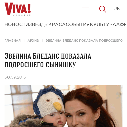
UK
НОВОСТИ
ЗВЕЗДЫ
КРАСА
СОБЫТИЯ
КУЛЬТУРА
АФ
ГЛАВНАЯ
АРХИВ
ЭВЕЛИНА БЛЕДАНС ПОКАЗАЛА ПОДРОСШЕГО 
Эвелина Бледанс показала
подросшего сынишку
30.09.2013