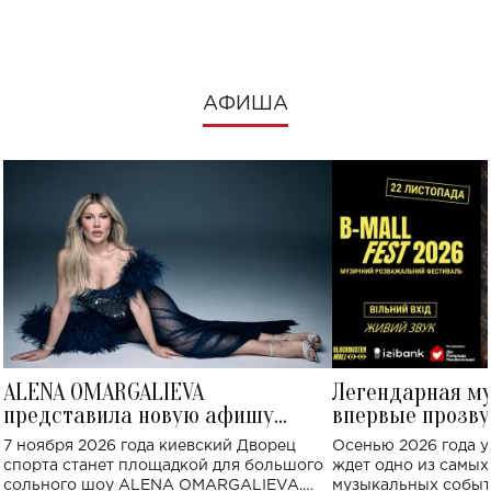
посмотреть в к
АФИША
ALENA OMARGALIEVA
Легендарная м
представила новую афишу
впервые прозву
большого концерта во Дворце
Украине: где со
7 ноября 2026 года киевский Дворец
Осенью 2026 года у
спорта
спорта станет площадкой для большого
ждет одно из самы
сольного шоу ALENA OMARGALIEVA.
музыкальных событ