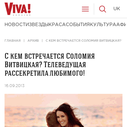
UK
НОВОСТИ
ЗВЕЗДЫ
КРАСА
СОБЫТИЯ
КУЛЬТУРА
АФ
ГЛАВНАЯ
АРХИВ
С КЕМ ВСТРЕЧАЕТСЯ СОЛОМИЯ ВИТВИЦКАЯ? Т
С кем встречается Соломия
Витвицкая? Телеведущая
рассекретила любимого!
16.09.2013