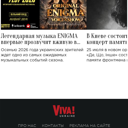
Легендарная музыка ENIGMA
В Киеве состои
впервые прозвучит вживую в
концерт памят
Украине: где состоится концерт
Клименко: более
Осенью 2026 года украинских зрителей
25 июля в новом op
исполнят песн
ждет одно из самых ожидаемых
«Де, Що, Інше» сос
музыкальных событий сезона.
памяти фронтмена
Михаила Клименко. 
особенный музыкал
посвященный артист
стало символом ис
настоящей любви.
ПРО НАС
КОНТАКТЫ
РЕКЛАМА НА САЙТЕ