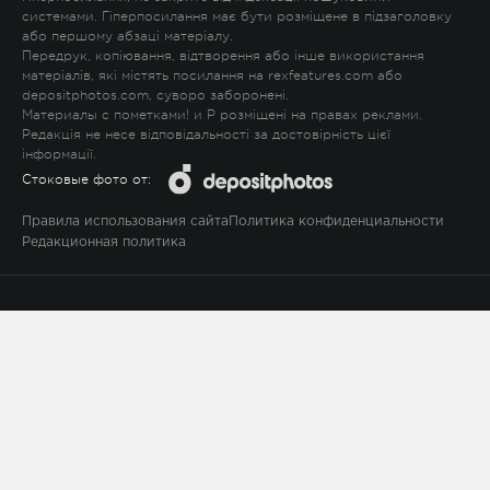
системами. Гіперпосилання має бути розміщене в підзаголовку
або першому абзаці матеріалу.
Передрук, копіювання, відтворення або інше використання
матеріалів, які містять посилання на rexfeatures.com або
depositphotos.com, суворо заборонені.
Материалы с пометками
!
и
P
розміщені на правах реклами.
Редакція не несе відповідальності за достовірність цієї
інформації.
Стоковые фото от:
Правила использования сайта
Политика конфиденциальности
Редакционная политика