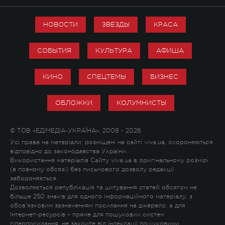
НОВОСТИ
ЗВЕЗДЫ
КРАСА
СОБЫТИЯ
КУЛЬТУРА
АФИША
КИНО
СПЕЦТЕМЫ
БИЗНЕС
ОБЛОЖКИ
КОЛУМНИСТЫ
© ТОВ «ЕДІМЕДІА-УКРАЇНА», 2008 - 2026
Усі права на матеріали, розміщені на сайті viva.ua, охороняються
відповідно до законодавства України.
Використання матеріалів Сайту viva.ua в оригінальному розмірі
(в повному обсязі) без письмового дозволу редакції
забороняється.
Дозволяється републікація та цитування статей обсягом не
більше 250 знаків для одного інформаційного матеріалу, з
обов'язковим зазначенням посилання на джерело, а для
Інтернет-ресурсів – пряме для пошукових систем
гіперпосилання, не закрите від індексації пошуковими