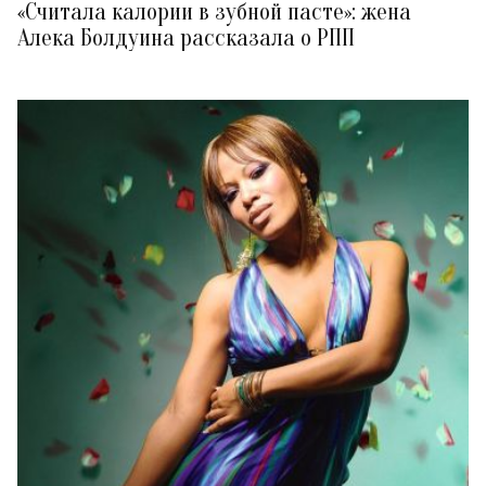
«Считала калории в зубной пасте»: жена
Алека Болдуина рассказала о РПП