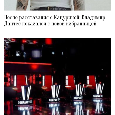
После расставания с Кацуриной: Владимир
Дантес показался с новой избранницей