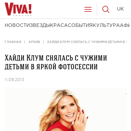
UK
НОВОСТИ
ЗВЕЗДЫ
КРАСА
СОБЫТИЯ
КУЛЬТУРА
АФ
ГЛАВНАЯ
АРХИВ
ХАЙДИ КЛУМ СНЯЛАСЬ C ЧУЖИМИ ДЕТЬМИ В Я
Хайди Клум снялась c чужими
детьми в яркой фотосессии
11.09.2013