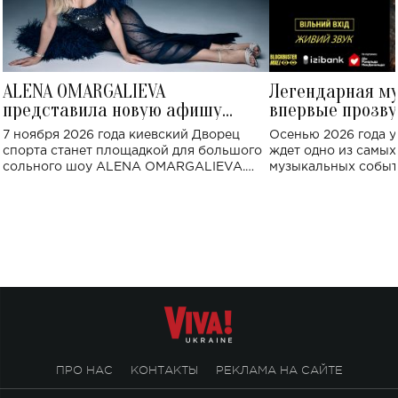
ALENA OMARGALIEVA
Легендарная м
представила новую афишу
впервые прозву
большого концерта во Дворце
Украине: где со
7 ноября 2026 года киевский Дворец
Осенью 2026 года у
спорта
спорта станет площадкой для большого
ждет одно из самы
сольного шоу ALENA OMARGALIEVA.
музыкальных событ
Концерт получил символичное название
«Не пьяная — влюбленная».
ПРО НАС
КОНТАКТЫ
РЕКЛАМА НА САЙТЕ