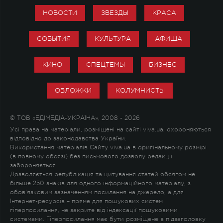
НОВОСТИ
ЗВЕЗДЫ
КРАСА
СОБЫТИЯ
КУЛЬТУРА
АФИША
КИНО
СПЕЦТЕМЫ
БИЗНЕС
ОБЛОЖКИ
КОЛУМНИСТЫ
© ТОВ «ЕДІМЕДІА-УКРАЇНА», 2008 - 2026
Усі права на матеріали, розміщені на сайті viva.ua, охороняються
відповідно до законодавства України.
Використання матеріалів Сайту viva.ua в оригінальному розмірі
(в повному обсязі) без письмового дозволу редакції
забороняється.
Дозволяється републікація та цитування статей обсягом не
більше 250 знаків для одного інформаційного матеріалу, з
обов'язковим зазначенням посилання на джерело, а для
Інтернет-ресурсів – пряме для пошукових систем
гіперпосилання, не закрите від індексації пошуковими
системами. Гіперпосилання має бути розміщене в підзаголовку