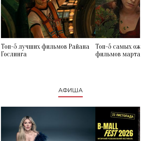
Топ-5 лучших фильмов Райана
Топ-5 самых о
Гослинга
фильмов марта 
посмотреть в к
АФИША