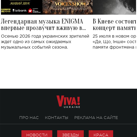
Легендарная музыка ENIGMA
В Киеве состои
впервые прозвучит вживую в
концерт памят
Украине: где состоится концерт
Клименко: более
Осенью 2026 года украинских зрителей
25 июля в новом op
исполнят песн
ждет одно из самых ожидаемых
«Де, Що, Інше» сос
музыкальных событий сезона.
памяти фронтмена
Михаила Клименко. 
особенный музыкал
посвященный артист
стало символом ис
настоящей любви.
ПРО НАС
КОНТАКТЫ
РЕКЛАМА НА САЙТЕ
НОВОСТИ
ЗВЕЗДЫ
КРАСА