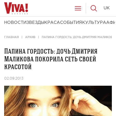
UK
НОВОСТИ
ЗВЕЗДЫ
КРАСА
СОБЫТИЯ
КУЛЬТУРА
АФ
ГЛАВНАЯ
АРХИВ
ПАПИНА ГОРДОСТЬ: ДОЧЬ ДМИТРИЯ МАЛИКОВА
Папина гордость: дочь Дмитрия
Маликова покорила сеть своей
красотой
02.09.2013