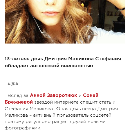
13-летняя дочь Дмитрия Маликова Стефания
обладает ангельской внешностью.
#@#
Вслед за
и
Анной Заворотнюк
Соней
звездой интернета спешит стать и
Брежневой
Стефания Маликова. Юная дочь певца Дмитрия
Маликова – активный пользователь соцсетей,
поэтому регулярно радует друзей новыми
фотографиями.