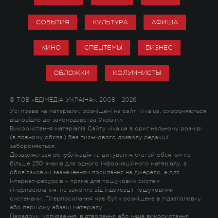
СОБЫТИЯ
КУЛЬТУРА
АФИША
КИНО
СПЕЦТЕМЫ
БИЗНЕС
ОБЛОЖКИ
КОЛУМНИСТЫ
© ТОВ «ЕДІМЕДІА-УКРАЇНА», 2008 - 2026
Усі права на матеріали, розміщені на сайті viva.ua, охороняються
відповідно до законодавства України.
Використання матеріалів Сайту viva.ua в оригінальному розмірі
(в повному обсязі) без письмового дозволу редакції
забороняється.
Дозволяється републікація та цитування статей обсягом не
більше 250 знаків для одного інформаційного матеріалу, з
обов'язковим зазначенням посилання на джерело, а для
Інтернет-ресурсів – пряме для пошукових систем
гіперпосилання, не закрите від індексації пошуковими
системами. Гіперпосилання має бути розміщене в підзаголовку
або першому абзаці матеріалу.
Передрук, копіювання, відтворення або інше використання