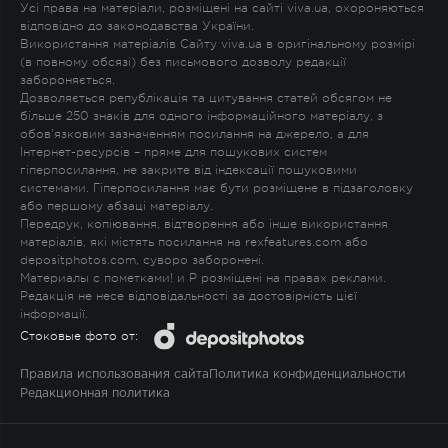
Усі права на матеріали, розміщені на сайті viva.ua, охороняються
відповідно до законодавства України.
Використання матеріалів Сайту viva.ua в оригінальному розмірі
(в повному обсязі) без письмового дозволу редакції
забороняється.
Дозволяється републікація та цитування статей обсягом не
більше 250 знаків для одного інформаційного матеріалу, з
обов'язковим зазначенням посилання на джерело, а для
Інтернет-ресурсів – пряме для пошукових систем
гіперпосилання, не закрите від індексації пошуковими
системами. Гіперпосилання має бути розміщене в підзаголовку
або першому абзаці матеріалу.
Передрук, копіювання, відтворення або інше використання
матеріалів, які містять посилання на rexfeatures.com або
depositphotos.com, суворо заборонені.
Материалы с пометками
!
и
P
розміщені на правах реклами.
Редакція не несе відповідальності за достовірність цієї
інформації.
Стоковые фото от:
Правила использования сайта
Политика конфиденциальности
Редакционная политика