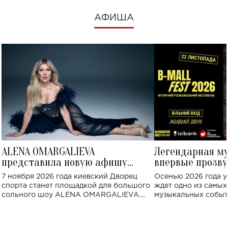
АФИША
ALENA OMARGALIEVA
Легендарная м
представила новую афишу
впервые прозву
большого концерта во Дворце
Украине: где со
7 ноября 2026 года киевский Дворец
Осенью 2026 года у
спорта
спорта станет площадкой для большого
ждет одно из самы
сольного шоу ALENA OMARGALIEVA.
музыкальных событ
Концерт получил символичное название
«Не пьяная — влюбленная».