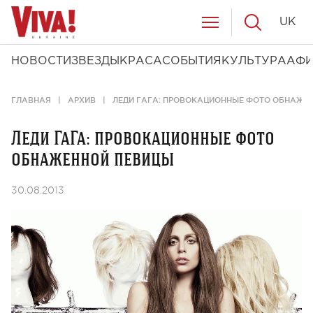
UK
НОВОСТИ
ЗВЕЗДЫ
КРАСА
СОБЫТИЯ
КУЛЬТУРА
АФ
ГЛАВНАЯ
АРХИВ
ЛЕДИ ГАГА: ПРОВОКАЦИОННЫЕ ФОТО ОБНАЖЕ
Леди ГаГа: провокационные фото
обнаженной певицы
30.08.2013