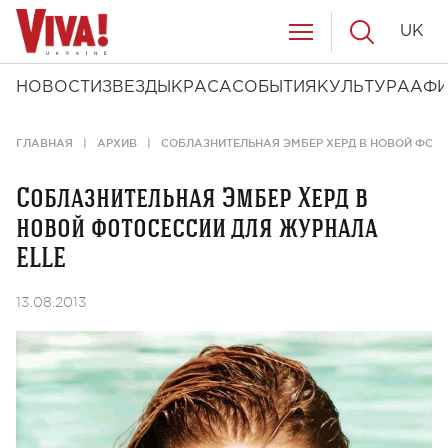
UK
НОВОСТИ
ЗВЕЗДЫ
КРАСА
СОБЫТИЯ
КУЛЬТУРА
АФ
ГЛАВНАЯ
АРХИВ
СОБЛАЗНИТЕЛЬНАЯ ЭМБЕР ХЕРД В НОВОЙ ФОТ
Соблазнительная Эмбер Херд в
новой фотосессии для журнала
ELLE
13.08.2013