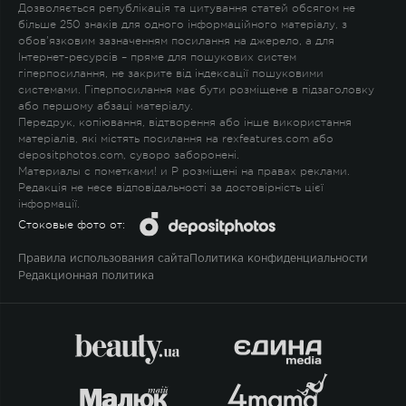
Дозволяється републікація та цитування статей обсягом не
більше 250 знаків для одного інформаційного матеріалу, з
обов'язковим зазначенням посилання на джерело, а для
Інтернет-ресурсів – пряме для пошукових систем
гіперпосилання, не закрите від індексації пошуковими
системами. Гіперпосилання має бути розміщене в підзаголовку
або першому абзаці матеріалу.
Передрук, копіювання, відтворення або інше використання
матеріалів, які містять посилання на rexfeatures.com або
depositphotos.com, суворо заборонені.
Материалы с пометками
!
и
P
розміщені на правах реклами.
Редакція не несе відповідальності за достовірність цієї
інформації.
Стоковые фото от:
Правила использования сайта
Политика конфиденциальности
Редакционная политика