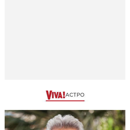
АСТРО