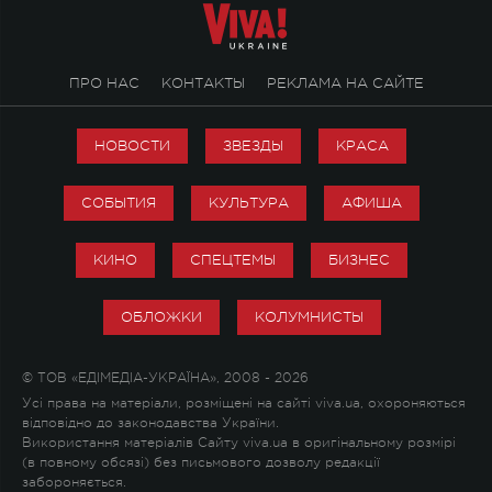
ПРО НАС
КОНТАКТЫ
РЕКЛАМА НА САЙТЕ
НОВОСТИ
ЗВЕЗДЫ
КРАСА
СОБЫТИЯ
КУЛЬТУРА
АФИША
КИНО
СПЕЦТЕМЫ
БИЗНЕС
ОБЛОЖКИ
КОЛУМНИСТЫ
© ТОВ «ЕДІМЕДІА-УКРАЇНА», 2008 - 2026
Усі права на матеріали, розміщені на сайті viva.ua, охороняються
відповідно до законодавства України.
Використання матеріалів Сайту viva.ua в оригінальному розмірі
(в повному обсязі) без письмового дозволу редакції
забороняється.