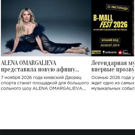
ALENA OMARGALIEVA
Легендарная м
представила новую афишу
впервые прозву
большого концерта во Дворце
Украине: где со
7 ноября 2026 года киевский Дворец
Осенью 2026 года у
спорта
спорта станет площадкой для большого
ждет одно из самы
сольного шоу ALENA OMARGALIEVA.
музыкальных событ
Концерт получил символичное название
«Не пьяная — влюбленная».