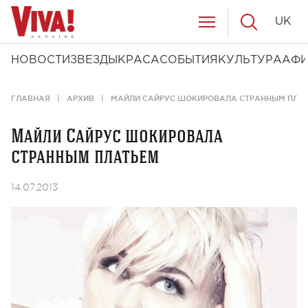
UK
НОВОСТИ
ЗВЕЗДЫ
КРАСА
СОБЫТИЯ
КУЛЬТУРА
АФ
ГЛАВНАЯ
АРХИВ
МАЙЛИ САЙРУС ШОКИРОВАЛА СТРАННЫМ ПЛА
Майли Сайрус шокировала
странным платьем
14.07.2013