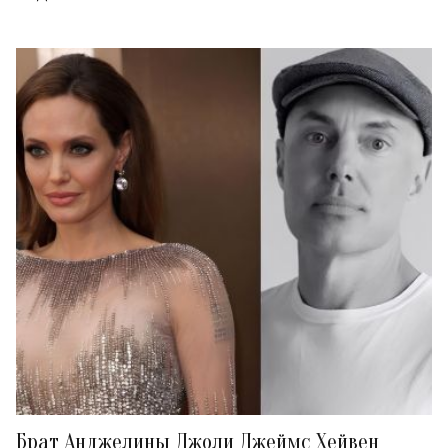
Брат Анджелины Джоли Джеймс Хейвен