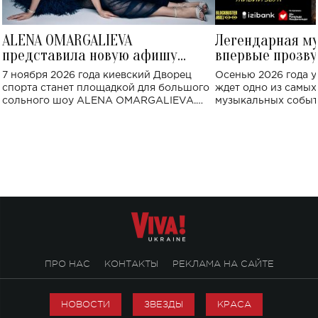
ALENA OMARGALIEVA
Легендарная м
представила новую афишу
впервые прозву
большого концерта во Дворце
Украине: где со
7 ноября 2026 года киевский Дворец
Осенью 2026 года у
спорта
спорта станет площадкой для большого
ждет одно из самы
сольного шоу ALENA OMARGALIEVA.
музыкальных событ
Концерт получил символичное название
«Не пьяная — влюбленная».
ПРО НАС
КОНТАКТЫ
РЕКЛАМА НА САЙТЕ
НОВОСТИ
ЗВЕЗДЫ
КРАСА