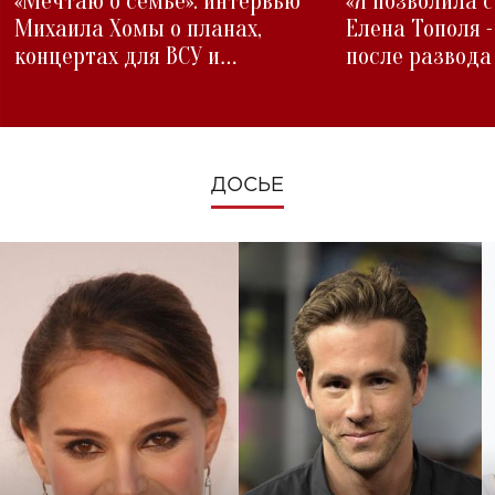
«Мечтаю о семье»: интервью
«Я позволила 
Михаила Хомы о планах,
Елена Тополя 
концертах для ВСУ и
после развода
изменениях во время войны
ДОСЬЕ