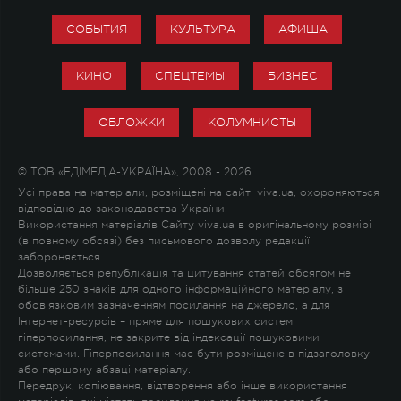
СОБЫТИЯ
КУЛЬТУРА
АФИША
КИНО
СПЕЦТЕМЫ
БИЗНЕС
ОБЛОЖКИ
КОЛУМНИСТЫ
© ТОВ «ЕДІМЕДІА-УКРАЇНА», 2008 - 2026
Усі права на матеріали, розміщені на сайті viva.ua, охороняються
відповідно до законодавства України.
Використання матеріалів Сайту viva.ua в оригінальному розмірі
(в повному обсязі) без письмового дозволу редакції
забороняється.
Дозволяється републікація та цитування статей обсягом не
більше 250 знаків для одного інформаційного матеріалу, з
обов'язковим зазначенням посилання на джерело, а для
Інтернет-ресурсів – пряме для пошукових систем
гіперпосилання, не закрите від індексації пошуковими
системами. Гіперпосилання має бути розміщене в підзаголовку
або першому абзаці матеріалу.
Передрук, копіювання, відтворення або інше використання