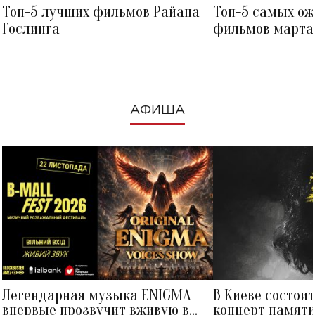
Топ-5 лучших фильмов Райана
Топ-5 самых о
Гослинга
фильмов марта 
посмотреть в к
АФИША
Легендарная музыка ENIGMA
В Киеве состои
впервые прозвучит вживую в
концерт памят