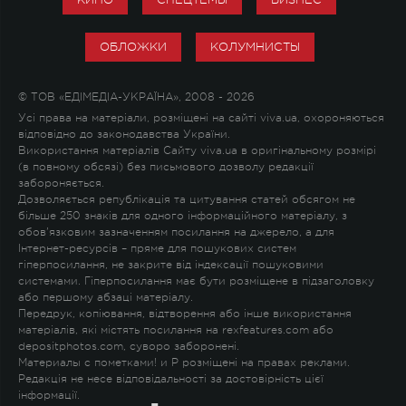
ОБЛОЖКИ
КОЛУМНИСТЫ
© ТОВ «ЕДІМЕДІА-УКРАЇНА», 2008 - 2026
Усі права на матеріали, розміщені на сайті viva.ua, охороняються
відповідно до законодавства України.
Використання матеріалів Сайту viva.ua в оригінальному розмірі
(в повному обсязі) без письмового дозволу редакції
забороняється.
Дозволяється републікація та цитування статей обсягом не
більше 250 знаків для одного інформаційного матеріалу, з
обов'язковим зазначенням посилання на джерело, а для
Інтернет-ресурсів – пряме для пошукових систем
гіперпосилання, не закрите від індексації пошуковими
системами. Гіперпосилання має бути розміщене в підзаголовку
або першому абзаці матеріалу.
Передрук, копіювання, відтворення або інше використання
матеріалів, які містять посилання на rexfeatures.com або
depositphotos.com, суворо заборонені.
Материалы с пометками
!
и
P
розміщені на правах реклами.
Редакція не несе відповідальності за достовірність цієї
інформації.