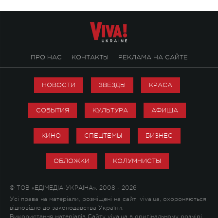
ПРО НАС
КОНТАКТЫ
РЕКЛАМА НА САЙТЕ
НОВОСТИ
ЗВЕЗДЫ
КРАСА
СОБЫТИЯ
КУЛЬТУРА
АФИША
КИНО
СПЕЦТЕМЫ
БИЗНЕС
ОБЛОЖКИ
КОЛУМНИСТЫ
© ТОВ «ЕДІМЕДІА-УКРАЇНА», 2008 - 2026
Усі права на матеріали, розміщені на сайті viva.ua, охороняються
відповідно до законодавства України.
Використання матеріалів Сайту viva.ua в оригінальному розмірі