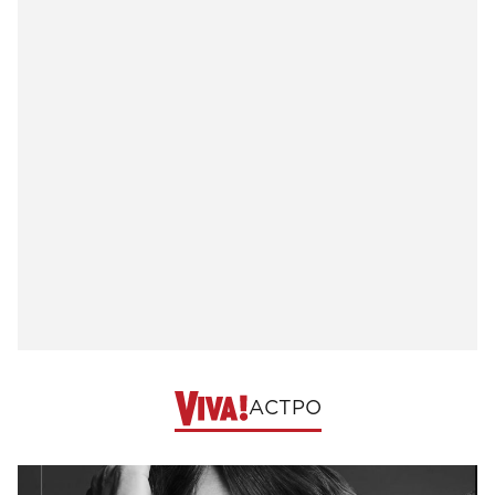
АСТРО