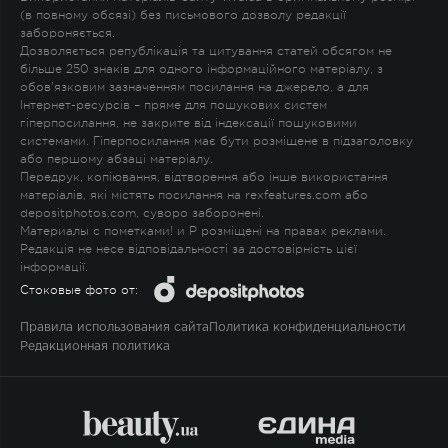
(в повному обсязі) без письмового дозволу редакції
забороняється.
Дозволяється републікація та цитування статей обсягом не
більше 250 знаків для одного інформаційного матеріалу, з
обов'язковим зазначенням посилання на джерело, а для
Інтернет-ресурсів – пряме для пошукових систем
гіперпосилання, не закрите від індексації пошуковими
системами. Гіперпосилання має бути розміщене в підзаголовку
або першому абзаці матеріалу.
Передрук, копіювання, відтворення або інше використання
матеріалів, які містять посилання на rexfeatures.com або
depositphotos.com, суворо заборонені.
Материалы с пометками
!
и
P
розміщені на правах реклами.
Редакція не несе відповідальності за достовірність цієї
інформації.
Стоковые фото от:
Правила использования сайта
Политика конфиденциальности
Редакционная политика