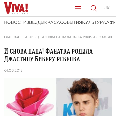
UK
НОВОСТИ
ЗВЕЗДЫ
КРАСА
СОБЫТИЯ
КУЛЬТУРА
АФ
ГЛАВНАЯ
АРХИВ
И СНОВА ПАПА! ФАНАТКА РОДИЛА ДЖАСТИНУ 
И снова папа! Фанатка родила
Джастину Биберу ребенка
01.06.2013