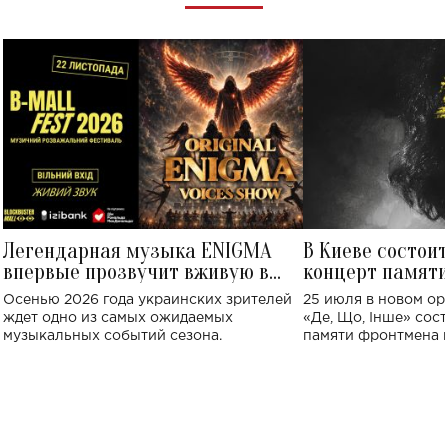
Легендарная музыка ENIGMA
В Киеве состои
впервые прозвучит вживую в
концерт памят
Украине: где состоится концерт
Клименко: более
Осенью 2026 года украинских зрителей
25 июля в новом op
исполнят песн
ждет одно из самых ожидаемых
«Де, Що, Інше» сос
музыкальных событий сезона.
памяти фронтмена
Михаила Клименко. 
особенный музыкал
посвященный артист
стало символом ис
настоящей любви.