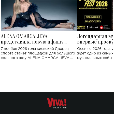
ALENA OMARGALIEVA
Легендарная м
представила новую афишу
впервые прозву
большого концерта во Дворце
Украине: где со
7 ноября 2026 года киевский Дворец
Осенью 2026 года у
спорта
спорта станет площадкой для большого
ждет одно из самы
сольного шоу ALENA OMARGALIEVA.
музыкальных событ
Концерт получил символичное название
«Не пьяная — влюбленная».