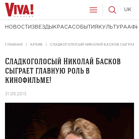
UK
НОВОСТИ
ЗВЕЗДЫ
КРАСА
СОБЫТИЯ
КУЛЬТУРА
АФ
ГЛАВНАЯ
АРХИВ
СЛАДКОГОЛОСЫЙ НИКОЛАЙ БАСКОВ СЫГРАЕТ 
Сладкоголосый Николай Басков
сыграет главную роль в
кинофильме!
31.05.2013