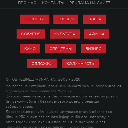
ПРО НАС
КОНТАКТЫ
РЕКЛАМА НА САЙТЕ
НОВОСТИ
ЗВЕЗДЫ
КРАСА
СОБЫТИЯ
КУЛЬТУРА
АФИША
КИНО
СПЕЦТЕМЫ
БИЗНЕС
ОБЛОЖКИ
КОЛУМНИСТЫ
© ТОВ «ЕДІМЕДІА-УКРАЇНА», 2008 - 2026
Усі права на матеріали, розміщені на сайті viva.ua, охороняються
відповідно до законодавства України.
Використання матеріалів Сайту viva.ua в оригінальному розмірі
(в повному обсязі) без письмового дозволу редакції
забороняється.
Дозволяється републікація та цитування статей обсягом не
більше 250 знаків для одного інформаційного матеріалу, з
обов'язковим зазначенням посилання на джерело, а для
Інтернет-ресурсів – пряме для пошукових систем