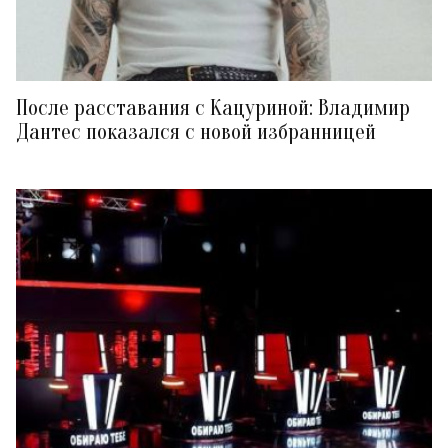
После расставания с Кацуриной: Владимир
Дантес показался с новой избранницей