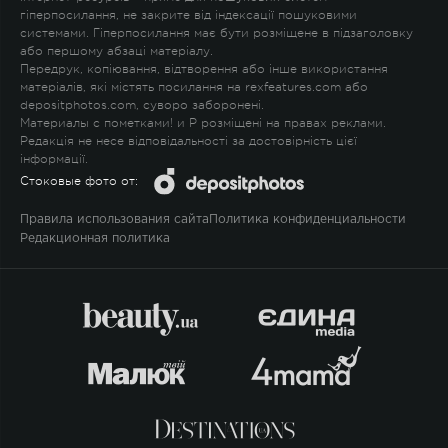
гіперпосилання, не закрите від індексації пошуковими
системами. Гіперпосилання має бути розміщене в підзаголовку
або першому абзаці матеріалу.
Передрук, копіювання, відтворення або інше використання
матеріалів, які містять посилання на rexfeatures.com або
depositphotos.com, суворо заборонені.
Материалы с пометками
!
и
P
розміщені на правах реклами.
Редакція не несе відповідальності за достовірність цієї
інформації.
Стоковые фото от:
Правила использования сайта
Политика конфиденциальности
Редакционная политика