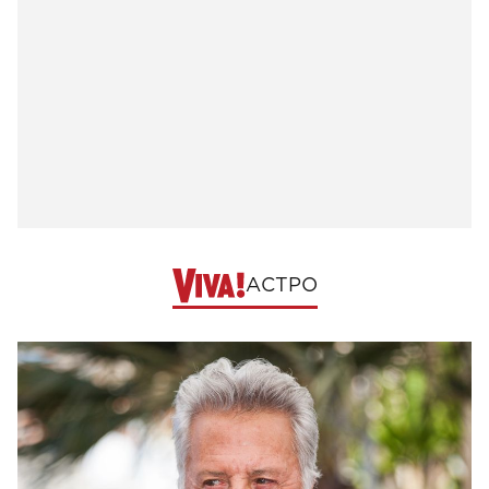
АСТРО