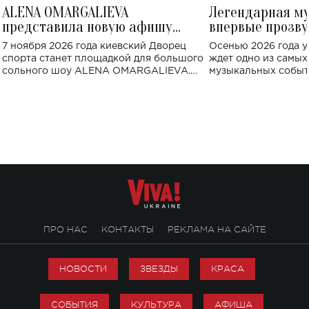
ALENA OMARGALIEVA
Легендарная м
представила новую афишу
впервые прозву
большого концерта во Дворце
Украине: где со
7 ноября 2026 года киевский Дворец
Осенью 2026 года у
спорта
спорта станет площадкой для большого
ждет одно из самы
сольного шоу ALENA OMARGALIEVA.
музыкальных событ
Концерт получил символичное название
«Не пьяная — влюбленная».
ПРО НАС
КОНТАКТЫ
РЕКЛАМА НА САЙТЕ
НОВОСТИ
ЗВЕЗДЫ
КРАСА
СОБЫТИЯ
КУЛЬТУРА
АФИША