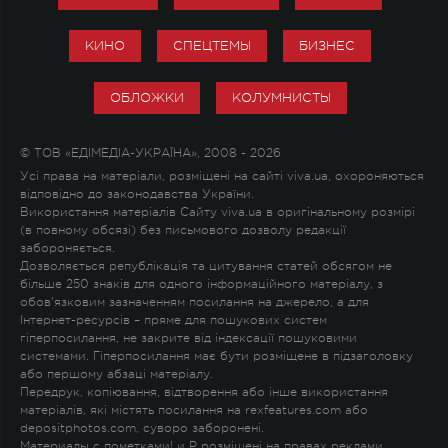
КИНО
СПЕЦТЕМЫ
БИЗНЕС
ОБЛОЖКИ
КОЛУМНИСТЫ
© ТОВ «ЕДІМЕДІА-УКРАЇНА», 2008 - 2026
Усі права на матеріали, розміщені на сайті viva.ua, охороняються
відповідно до законодавства України.
Використання матеріалів Сайту viva.ua в оригінальному розмірі
(в повному обсязі) без письмового дозволу редакції
забороняється.
Дозволяється републікація та цитування статей обсягом не
більше 250 знаків для одного інформаційного матеріалу, з
обов'язковим зазначенням посилання на джерело, а для
Інтернет-ресурсів – пряме для пошукових систем
гіперпосилання, не закрите від індексації пошуковими
системами. Гіперпосилання має бути розміщене в підзаголовку
або першому абзаці матеріалу.
Передрук, копіювання, відтворення або інше використання
матеріалів, які містять посилання на rexfeatures.com або
depositphotos.com, суворо заборонені.
Материалы с пометками
!
и
P
розміщені на правах реклами.