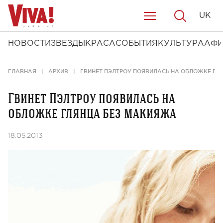
UK
НОВОСТИ
ЗВЕЗДЫ
КРАСА
СОБЫТИЯ
КУЛЬТУРА
АФ
ГЛАВНАЯ
АРХИВ
ГВИНЕТ ПЭЛТРОУ ПОЯВИЛАСЬ НА ОБЛОЖКЕ ГЛ
Гвинет Пэлтроу появилась на
обложке глянца без макияжа
18.05.2013