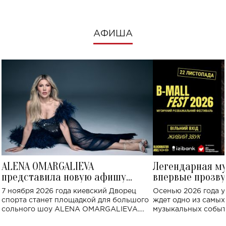
АФИША
ALENA OMARGALIEVA
Легендарная м
представила новую афишу
впервые прозву
большого концерта во Дворце
Украине: где со
7 ноября 2026 года киевский Дворец
Осенью 2026 года у
спорта
спорта станет площадкой для большого
ждет одно из самы
сольного шоу ALENA OMARGALIEVA.
музыкальных событ
Концерт получил символичное название