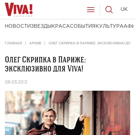
UK
НОВОСТИ
ЗВЕЗДЫ
КРАСА
СОБЫТИЯ
КУЛЬТУРА
АФ
ГЛАВНАЯ
АРХИВ
ОЛЕГ СКРИПКА В ПАРИЖЕ: ЭКСКЛЮЗИВНО ДЛЯ V
Олег Скрипка в Париже:
эксклюзивно для Viva!
06.05.2013