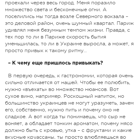
проехали через весь город. Меня поразило
множество света и бесконечные огни. А
поселились мы тогда возле Северного вокзала –
это деловой район, очень шумный квартал. Париж
удивлял меня безумным темпом жизни. Правда, с
тех пор то ли в Париже скорость бытия
уменьшилась, то ли в Украине выросла, а может, я
просто привык к такому ритму…
– К чему еще пришлось привыкать?
В первую очередь, к гастрономии, которая очень
сильно отличается от нашей. Чтобы ее полюбить,
нужно «въехать» во множество нюансов. Вот
сухое вино, например. Роскошный напиток, но
большинство украинцев не могут уразуметь, зачем
его, собственно, нужно пить и почему оно не
сладкое. А вот когда ты понимаешь, что сыр не
воняет, а обладает тонким ароматом, почему мясо
должно быть с кровью, утка – с фруктами и какие
вкусные круассаны, ты просто влюбляешься во