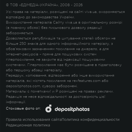
© ТОВ «ЕДІМЕДІА-УКРАЇНА», 2008 - 2026
Усі права на матеріали, розміщені на сайті viva.ua, охороняються
відповідно до законодавства України.
Використання матеріалів Сайту viva.ua в оригінальному розмірі
(в повному обсязі) без письмового дозволу редакції
забороняється.
Дозволяється републікація та цитування статей обсягом не
більше 250 знаків для одного інформаційного матеріалу, з
обов'язковим зазначенням посилання на джерело, а для
Інтернет-ресурсів – пряме для пошукових систем
гіперпосилання, не закрите від індексації пошуковими
системами. Гіперпосилання має бути розміщене в підзаголовку
або першому абзаці матеріалу.
Передрук, копіювання, відтворення або інше використання
матеріалів, які містять посилання на rexfeatures.com або
depositphotos.com, суворо заборонені.
Материалы с пометками
!
и
P
розміщені на правах реклами.
Редакція не несе відповідальності за достовірність цієї
інформації.
Стоковые фото от:
Правила использования сайта
Политика конфиденциальности
Редакционная политика