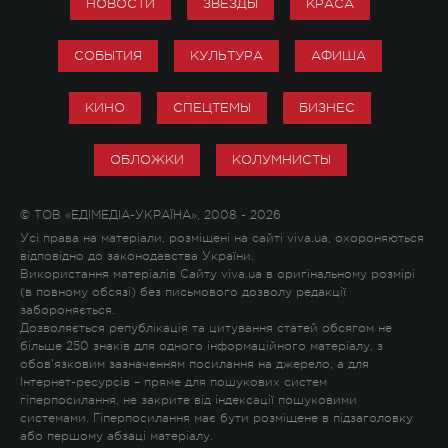
НОВОСТИ
ЗВЕЗДЫ
КРАСА
СОБЫТИЯ
КУЛЬТУРА
АФИША
КИНО
СПЕЦТЕМЫ
БИЗНЕС
ОБЛОЖКИ
КОЛУМНИСТЫ
© ТОВ «ЕДІМЕДІА-УКРАЇНА», 2008 - 2026
Усі права на матеріали, розміщені на сайті viva.ua, охороняються
відповідно до законодавства України.
Використання матеріалів Сайту viva.ua в оригінальному розмірі
(в повному обсязі) без письмового дозволу редакції
забороняється.
Дозволяється републікація та цитування статей обсягом не
більше 250 знаків для одного інформаційного матеріалу, з
обов'язковим зазначенням посилання на джерело, а для
Інтернет-ресурсів – пряме для пошукових систем
гіперпосилання, не закрите від індексації пошуковими
системами. Гіперпосилання має бути розміщене в підзаголовку
або першому абзаці матеріалу.