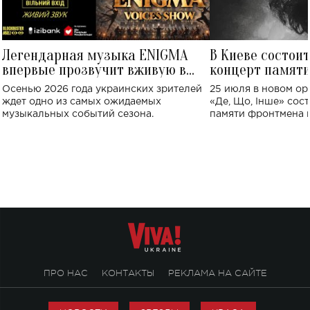
Легендарная музыка ENIGMA
В Киеве состои
впервые прозвучит вживую в
концерт памят
Украине: где состоится концерт
Клименко: более
Осенью 2026 года украинских зрителей
25 июля в новом op
исполнят песн
ждет одно из самых ожидаемых
«Де, Що, Інше» сос
музыкальных событий сезона.
памяти фронтмена
Михаила Клименко. 
особенный музыкал
посвященный артист
стало символом ис
настоящей любви.
ПРО НАС
КОНТАКТЫ
РЕКЛАМА НА САЙТЕ