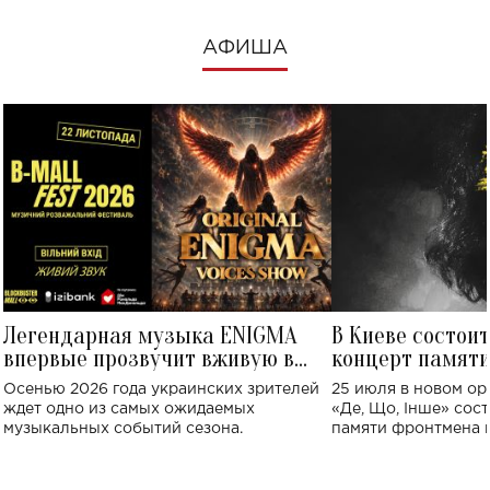
АФИША
Легендарная музыка ENIGMA
В Киеве состои
впервые прозвучит вживую в
концерт памят
Украине: где состоится концерт
Клименко: более
Осенью 2026 года украинских зрителей
25 июля в новом op
исполнят песн
ждет одно из самых ожидаемых
«Де, Що, Інше» сос
музыкальных событий сезона.
памяти фронтмена
Михаила Клименко. 
особенный музыкал
посвященный артист