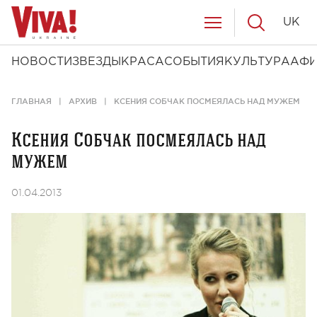
UK
НОВОСТИ
ЗВЕЗДЫ
КРАСА
СОБЫТИЯ
КУЛЬТУРА
АФ
ГЛАВНАЯ
АРХИВ
КСЕНИЯ СОБЧАК ПОСМЕЯЛАСЬ НАД МУЖЕМ
Ксения Собчак посмеялась над
мужем
01.04.2013