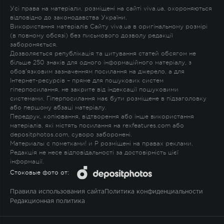
Усі права на матеріали, розміщені на сайті viva.ua, охороняються
відповідно до законодавства України.
Використання матеріалів Сайту viva.ua в оригінальному розмірі
(в повному обсязі) без письмового дозволу редакції
забороняється.
Дозволяється републікація та цитування статей обсягом не
більше 250 знаків для одного інформаційного матеріалу, з
обов'язковим зазначенням посилання на джерело, а для
Інтернет-ресурсів – пряме для пошукових систем
гіперпосилання, не закрите від індексації пошуковими
системами. Гіперпосилання має бути розміщене в підзаголовку
або першому абзаці матеріалу.
Передрук, копіювання, відтворення або інше використання
матеріалів, які містять посилання на rexfeatures.com або
depositphotos.com, суворо заборонені.
Материалы с пометками
!
и
P
розміщені на правах реклами.
Редакція не несе відповідальності за достовірність цієї
інформації.
Стоковые фото от:
Правила использования сайта
Политика конфиденциальности
Редакционная политика