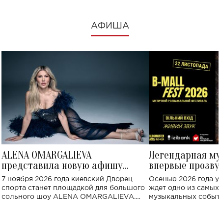
АФИША
ALENA OMARGALIEVA
Легендарная м
представила новую афишу
впервые прозву
большого концерта во Дворце
Украине: где со
7 ноября 2026 года киевский Дворец
Осенью 2026 года у
спорта
спорта станет площадкой для большого
ждет одно из самы
сольного шоу ALENA OMARGALIEVA.
музыкальных событ
Концерт получил символичное название
«Не пьяная — влюбленная».