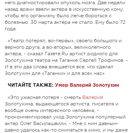
него диагностировали опухоль мозга. Две недели
назад врачи ввели актера в искусственную кому,
чтобы его организму было легче бороться с
болезнью. 30 марта актера не стало. Ему было 72
года.
«Театр потерял, во-первых, своего большого и
верного друга, а во-вторых, великолепного
актера, - сказал Газете.Ru артист родного для
Золотухина театра на Таганке Сергей Трофимов. -
И в эти два слова вмещается все, что сделал
Золотухин для «Таганки» и для всех нас»
ЧИТАЙТЕ ТАКЖЕ:
Умер Валерий Золотухин
«Это ужасная потеря - смерть
Валерия
Золотухина, выдающегося артиста, писателя и
вообще очень интересного человека, -
прокомментировал уход Золотухина популярный
актер Олег Басилашвили, - Мне с ним давным-
давно удалось как-то сниматься в кино, и мы даже