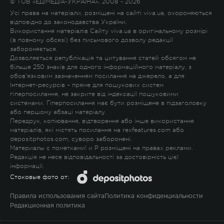
© ТОВ «ЕДІМЕДІА-УКРАЇНА», 2008 - 2026
Усі права на матеріали, розміщені на сайті viva.ua, охороняються
відповідно до законодавства України.
Використання матеріалів Сайту viva.ua в оригінальному розмірі
(в повному обсязі) без письмового дозволу редакції
забороняється.
Дозволяється републікація та цитування статей обсягом не
більше 250 знаків для одного інформаційного матеріалу, з
обов'язковим зазначенням посилання на джерело, а для
Інтернет-ресурсів – пряме для пошукових систем
гіперпосилання, не закрите від індексації пошуковими
системами. Гіперпосилання має бути розміщене в підзаголовку
або першому абзаці матеріалу.
Передрук, копіювання, відтворення або інше використання
матеріалів, які містять посилання на rexfeatures.com або
depositphotos.com, суворо заборонені.
Материалы с пометками
!
и
P
розміщені на правах реклами.
Редакція не несе відповідальності за достовірність цієї
інформації.
Стоковые фото от:
Правила использования сайта
Политика конфиденциальности
Редакционная политика