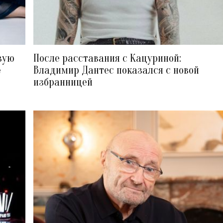
вую
После расставания с Кацуриной:
е
Владимир Дантес показался с новой
избранницей