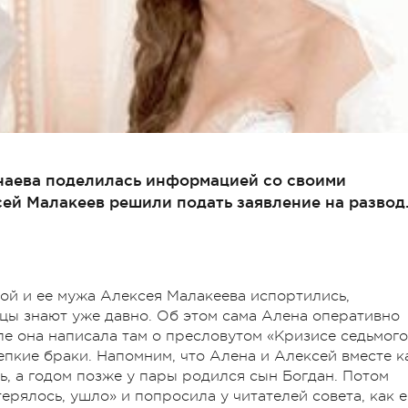
наева поделилась информацией со своими
сей Малакеев решили подать заявление на развод
ой и ее мужа Алексея Малакеева испортились,
цы знают уже давно. Об этом сама Алена оперативно
ле она написала там о пресловутом «Кризисе седьмого
епкие браки. Напомним, что Алена и Алексей вместе к
сь, а годом позже у пары родился сын Богдан. Потом
терялось, ушло» и попросила у читателей совета, как 