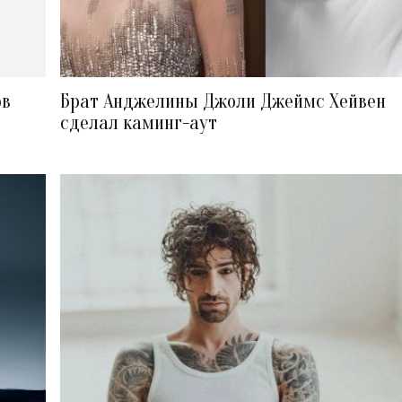
ов
Брат Анджелины Джоли Джеймс Хейвен
сделал каминг-аут