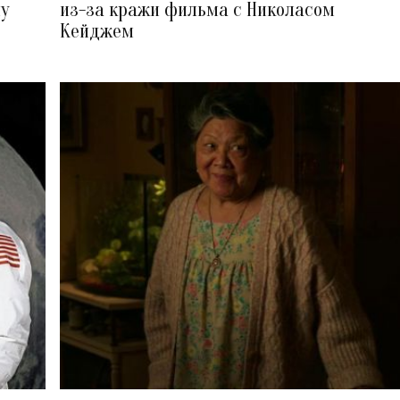
му
из-за кражи фильма с Николасом
Кейджем