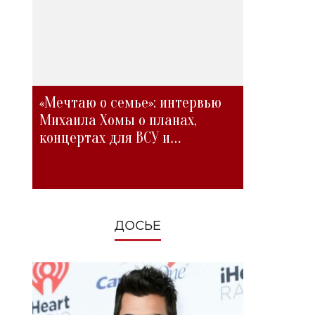
«Мечтаю о семье»: интервью
Михаила Хомы о планах,
концертах для ВСУ и
изменениях во время войны
ДОСЬЕ