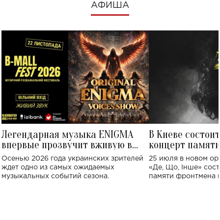
АФИША
Легендарная музыка ENIGMA
В Киеве состои
впервые прозвучит вживую в
концерт памят
Украине: где состоится концерт
Клименко: более
Осенью 2026 года украинских зрителей
25 июля в новом op
исполнят песн
ждет одно из самых ожидаемых
«Де, Що, Інше» сос
музыкальных событий сезона.
памяти фронтмена
Михаила Клименко. 
особенный музыкал
посвященный артист
стало символом ис