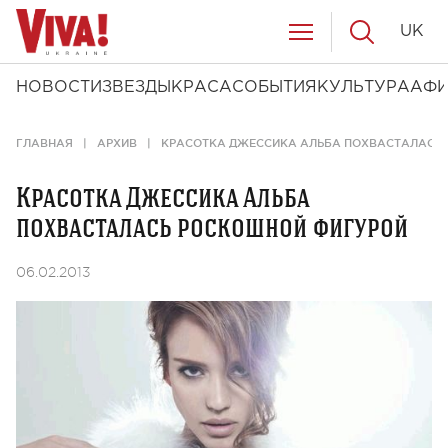
UK
НОВОСТИ
ЗВЕЗДЫ
КРАСА
СОБЫТИЯ
КУЛЬТУРА
АФ
ГЛАВНАЯ
АРХИВ
КРАСОТКА ДЖЕССИКА АЛЬБА ПОХВАСТАЛАСЬ
Красотка Джессика Альба
похвасталась роскошной фигурой
06.02.2013