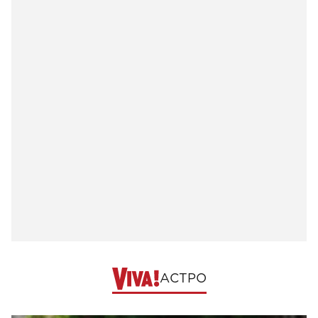
АСТРО