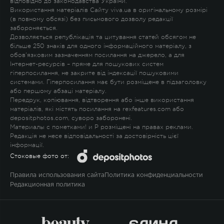
відповідно до законодавства України.
Використання матеріалів Сайту viva.ua в оригінальному розмірі
(в повному обсязі) без письмового дозволу редакції
забороняється.
Дозволяється републікація та цитування статей обсягом не
більше 250 знаків для одного інформаційного матеріалу, з
обов'язковим зазначенням посилання на джерело, а для
Інтернет-ресурсів – пряме для пошукових систем
гіперпосилання, не закрите від індексації пошуковими
системами. Гіперпосилання має бути розміщене в підзаголовку
або першому абзаці матеріалу.
Передрук, копіювання, відтворення або інше використання
матеріалів, які містять посилання на rexfeatures.com або
depositphotos.com, суворо заборонені.
Материалы с пометками
!
и
P
розміщені на правах реклами.
Редакція не несе відповідальності за достовірність цієї
інформації.
Стоковые фото от:
Правила использования сайта
Политика конфиденциальности
Редакционная политика