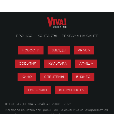
настоящей любви.
ПРО НАС
КОНТАКТЫ
РЕКЛАМА НА САЙТЕ
НОВОСТИ
ЗВЕЗДЫ
КРАСА
СОБЫТИЯ
КУЛЬТУРА
АФИША
КИНО
СПЕЦТЕМЫ
БИЗНЕС
ОБЛОЖКИ
КОЛУМНИСТЫ
© ТОВ «ЕДІМЕДІА-УКРАЇНА», 2008 - 2026
Усі права на матеріали, розміщені на сайті viva.ua, охороняються