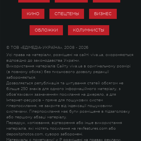
КИНО
СПЕЦТЕМЫ
БИЗНЕС
ОБЛОЖКИ
КОЛУМНИСТЫ
© ТОВ «ЕДІМЕДІА-УКРАЇНА», 2008 - 2026
Усі права на матеріали, розміщені на сайті viva.ua, охороняються
відповідно до законодавства України.
Використання матеріалів Сайту viva.ua в оригінальному розмірі
(в повному обсязі) без письмового дозволу редакції
забороняється.
Дозволяється републікація та цитування статей обсягом не
більше 250 знаків для одного інформаційного матеріалу, з
обов'язковим зазначенням посилання на джерело, а для
Інтернет-ресурсів – пряме для пошукових систем
гіперпосилання, не закрите від індексації пошуковими
системами. Гіперпосилання має бути розміщене в підзаголовку
або першому абзаці матеріалу.
Передрук, копіювання, відтворення або інше використання
матеріалів, які містять посилання на rexfeatures.com або
depositphotos.com, суворо заборонені.
Материалы с пометками
!
и
P
розміщені на правах реклами.