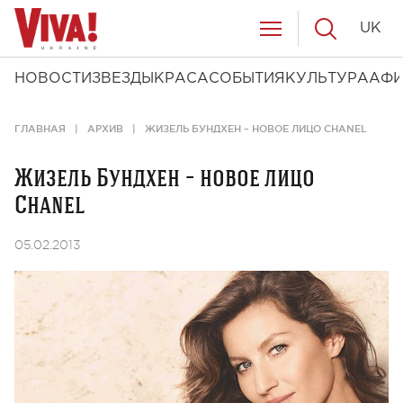
UK
НОВОСТИ
ЗВЕЗДЫ
КРАСА
СОБЫТИЯ
КУЛЬТУРА
АФ
ГЛАВНАЯ
АРХИВ
ЖИЗЕЛЬ БУНДХЕН – НОВОЕ ЛИЦО CHANEL
Жизель Бундхен – новое лицо
Chanel
05.02.2013