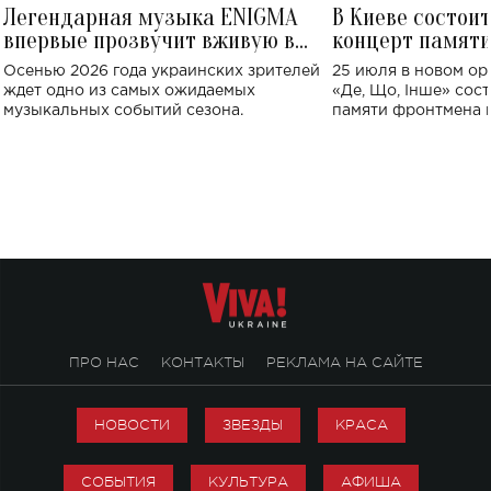
Легендарная музыка ENIGMA
В Киеве состои
впервые прозвучит вживую в
концерт памят
Украине: где состоится концерт
Клименко: более
Осенью 2026 года украинских зрителей
25 июля в новом op
исполнят песн
ждет одно из самых ожидаемых
«Де, Що, Інше» сос
музыкальных событий сезона.
памяти фронтмена
Михаила Клименко. 
особенный музыкал
посвященный артист
стало символом ис
настоящей любви.
ПРО НАС
КОНТАКТЫ
РЕКЛАМА НА САЙТЕ
НОВОСТИ
ЗВЕЗДЫ
КРАСА
СОБЫТИЯ
КУЛЬТУРА
АФИША