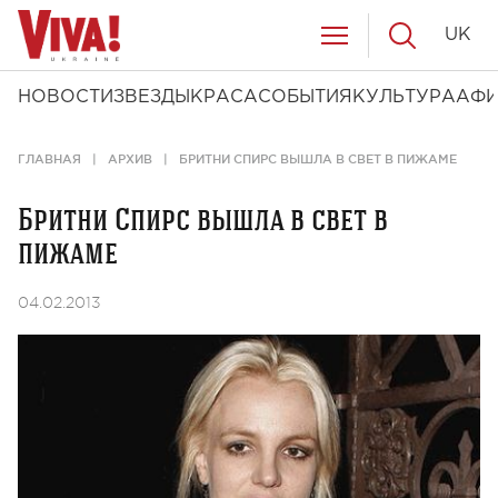
UK
НОВОСТИ
ЗВЕЗДЫ
КРАСА
СОБЫТИЯ
КУЛЬТУРА
АФ
ГЛАВНАЯ
АРХИВ
БРИТНИ СПИРС ВЫШЛА В СВЕТ В ПИЖАМЕ
Бритни Спирс вышла в свет в
пижаме
04.02.2013