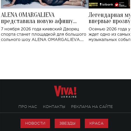
ALENA OMARGALIEVA
Легендарная м
представила новую афишу
впервые прозву
большого концерта во Дворце
Украине: где со
7 ноября 2026 года киевский Дворец
Осенью 2026 года у
спорта
спорта станет площадкой для большого
ждет одно из самы
сольного шоу ALENA OMARGALIEVA.
музыкальных событ
Концерт получил символичное название
«Не пьяная — влюбленная».
ПРО НАС
КОНТАКТЫ
РЕКЛАМА НА САЙТЕ
НОВОСТИ
ЗВЕЗДЫ
КРАСА