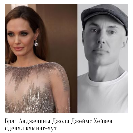
Брат Анджелины Джоли Джеймс Хейвен
сделал каминг-аут