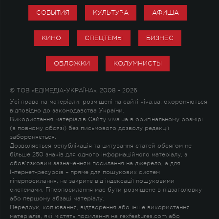
СОБЫТИЯ
КУЛЬТУРА
АФИША
КИНО
СПЕЦТЕМЫ
БИЗНЕС
ОБЛОЖКИ
КОЛУМНИСТЫ
© ТОВ «ЕДІМЕДІА-УКРАЇНА», 2008 - 2026
Усі права на матеріали, розміщені на сайті viva.ua, охороняються
відповідно до законодавства України.
Використання матеріалів Сайту viva.ua в оригінальному розмірі
(в повному обсязі) без письмового дозволу редакції
забороняється.
Дозволяється републікація та цитування статей обсягом не
більше 250 знаків для одного інформаційного матеріалу, з
обов'язковим зазначенням посилання на джерело, а для
Інтернет-ресурсів – пряме для пошукових систем
гіперпосилання, не закрите від індексації пошуковими
системами. Гіперпосилання має бути розміщене в підзаголовку
або першому абзаці матеріалу.
Передрук, копіювання, відтворення або інше використання
матеріалів, які містять посилання на rexfeatures.com або