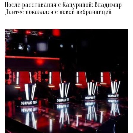
После расставания с Кацуриной: Владимир
Дантес показался с новой избранницей