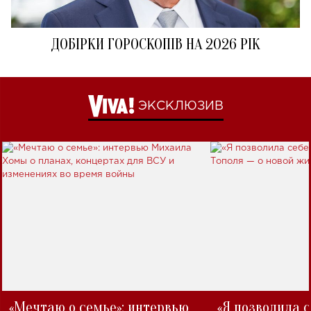
ДОБІРКИ ГОРОСКОПІВ НА 2026 РІК
ЭКСКЛЮЗИВ
«Мечтаю о семье»: интервью
«Я позволила 