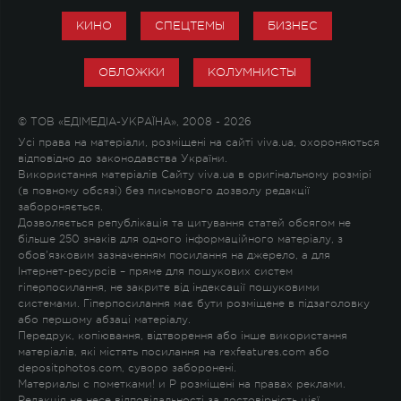
КИНО
СПЕЦТЕМЫ
БИЗНЕС
ОБЛОЖКИ
КОЛУМНИСТЫ
© ТОВ «ЕДІМЕДІА-УКРАЇНА», 2008 - 2026
Усі права на матеріали, розміщені на сайті viva.ua, охороняються
відповідно до законодавства України.
Використання матеріалів Сайту viva.ua в оригінальному розмірі
(в повному обсязі) без письмового дозволу редакції
забороняється.
Дозволяється републікація та цитування статей обсягом не
більше 250 знаків для одного інформаційного матеріалу, з
обов'язковим зазначенням посилання на джерело, а для
Інтернет-ресурсів – пряме для пошукових систем
гіперпосилання, не закрите від індексації пошуковими
системами. Гіперпосилання має бути розміщене в підзаголовку
або першому абзаці матеріалу.
Передрук, копіювання, відтворення або інше використання
матеріалів, які містять посилання на rexfeatures.com або
depositphotos.com, суворо заборонені.
Материалы с пометками
!
и
P
розміщені на правах реклами.
Редакція не несе відповідальності за достовірність цієї