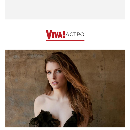
АСТРО