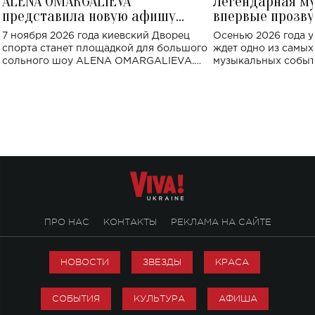
ALENA OMARGALIEVA
Легендарная м
представила новую афишу
впервые прозву
большого концерта во Дворце
Украине: где со
7 ноября 2026 года киевский Дворец
Осенью 2026 года у
спорта
спорта станет площадкой для большого
ждет одно из самы
сольного шоу ALENA OMARGALIEVA.
музыкальных событ
Концерт получил символичное название
«Не пьяная — влюбленная».
ПРО НАС
КОНТАКТЫ
РЕКЛАМА НА САЙТЕ
НОВОСТИ
ЗВЕЗДЫ
КРАСА
СОБЫТИЯ
КУЛЬТУРА
АФИША