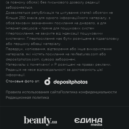
(в повному обсязі) без письмового дозволу редакції
забороняється.
Дозволяється републікація та цитування статей обсягом не
більше 250 знаків для одного інформаційного матеріалу, з
обов'язковим зазначенням посилання на джерело, а для
Інтернет-ресурсів – пряме для пошукових систем
гіперпосилання, не закрите від індексації пошуковими
системами. Гіперпосилання має бути розміщене в підзаголовку
або першому абзаці матеріалу.
Передрук, копіювання, відтворення або інше використання
матеріалів, які містять посилання на rexfeatures.com або
depositphotos.com, суворо заборонені.
Материалы с пометками
!
и
P
розміщені на правах реклами.
Редакція не несе відповідальності за достовірність цієї
інформації.
Стоковые фото от:
Правила использования сайта
Политика конфиденциальности
Редакционная политика