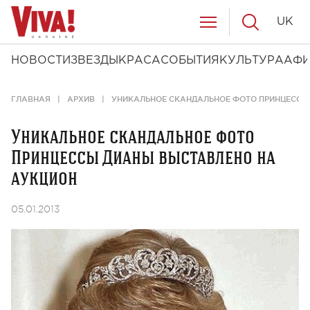
UK
НОВОСТИ
ЗВЕЗДЫ
КРАСА
СОБЫТИЯ
КУЛЬТУРА
АФ
ГЛАВНАЯ
АРХИВ
УНИКАЛЬНОЕ СКАНДАЛЬНОЕ ФОТО ПРИНЦЕССЫ
Уникальное скандальное фото
Принцессы Дианы выставлено на
аукцион
05.01.2013