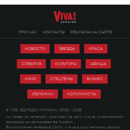
ПРО НАС
КОНТАКТЫ
РЕКЛАМА НА САЙТЕ
НОВОСТИ
ЗВЕЗДЫ
КРАСА
СОБЫТИЯ
КУЛЬТУРА
АФИША
КИНО
СПЕЦТЕМЫ
БИЗНЕС
ОБЛОЖКИ
КОЛУМНИСТЫ
© ТОВ «ЕДІМЕДІА-УКРАЇНА», 2008 - 2026
Усі права на матеріали, розміщені на сайті viva.ua, охороняються
відповідно до законодавства України.
Використання матеріалів Сайту viva.ua в оригінальному розмірі