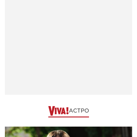
АСТРО