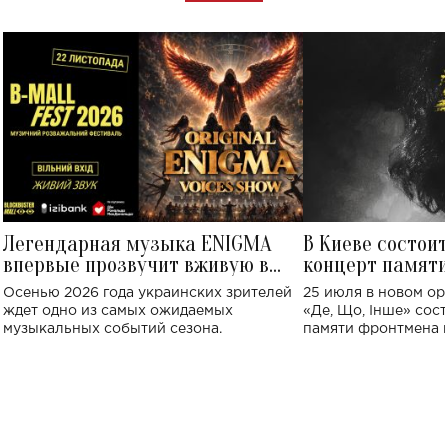
Легендарная музыка ENIGMA
В Киеве состои
впервые прозвучит вживую в
концерт памят
Украине: где состоится концерт
Клименко: более
Осенью 2026 года украинских зрителей
25 июля в новом op
исполнят песн
ждет одно из самых ожидаемых
«Де, Що, Інше» сос
музыкальных событий сезона.
памяти фронтмена
Михаила Клименко. 
особенный музыкал
посвященный артист
стало символом ис
настоящей любви.