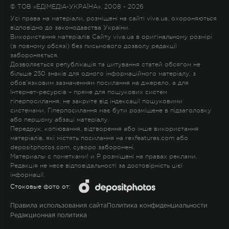
© ТОВ «ЕДІМЕДІА-УКРАЇНА», 2008 - 2026
Усі права на матеріали, розміщені на сайті viva.ua, охороняються
відповідно до законодавства України.
Використання матеріалів Сайту viva.ua в оригінальному розмірі
(в повному обсязі) без письмового дозволу редакції
забороняється.
Дозволяється републікація та цитування статей обсягом не
більше 250 знаків для одного інформаційного матеріалу, з
обов'язковим зазначенням посилання на джерело, а для
Інтернет-ресурсів – пряме для пошукових систем
гіперпосилання, не закрите від індексації пошуковими
системами. Гіперпосилання має бути розміщене в підзаголовку
або першому абзаці матеріалу.
Передрук, копіювання, відтворення або інше використання
матеріалів, які містять посилання на rexfeatures.com або
depositphotos.com, суворо заборонені.
Материалы с пометками
!
и
P
розміщені на правах реклами.
Редакція не несе відповідальності за достовірність цієї
інформації.
Стоковые фото от:
Правила использования сайта
Политика конфиденциальности
Редакционная политика