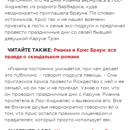
Напомним, что на днях Рианна вернулась в Лос-
Анджелес из родного Барбадоса, куда
неоднократно приглашала Брауна. По словам
источников, Крис так и не нашел времени
приехать в гости к семье экс-подруги и предпочел
провести праздничные дни со своей бывшей
девушкой Каруче Трэн.
ЧИТАЙТЕ ТАКЖЕ:
Рианна и Крис Браун: вся
правда о скандальном романе
«Рианна постоянно унижается, при чем делает
это публично, - говорит подруга певицы, - Она
пригласила Криса провести Рождество с ней и ее
семьей, но он так и не приехал. Узнав о том, что
он проводит праздничные дни с Каруче, Рианна
прилетела в Лос-Анджелес и вызвонила его. Все
ее близкие друзья неоднократно говорили ей о
том, что Крис остался прежним лицемером и
предателем, который просто использует ее».