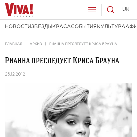
UK
НОВОСТИ
ЗВЕЗДЫ
КРАСА
СОБЫТИЯ
КУЛЬТУРА
АФ
ГЛАВНАЯ
АРХИВ
РИАННА ПРЕСЛЕДУЕТ КРИСА БРАУНА
Рианна преследует Криса Брауна
26.12.2012