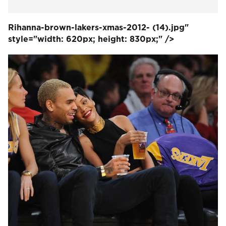
Rihanna-brown-lakers-xmas-2012- (14).jpg"
style="width: 620px; height: 830px;" />