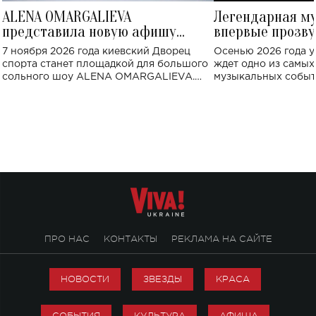
ALENA OMARGALIEVA
Легендарная м
представила новую афишу
впервые прозву
большого концерта во Дворце
Украине: где со
7 ноября 2026 года киевский Дворец
Осенью 2026 года у
спорта
спорта станет площадкой для большого
ждет одно из самы
сольного шоу ALENA OMARGALIEVA.
музыкальных событ
Концерт получил символичное название
«Не пьяная — влюбленная».
ПРО НАС
КОНТАКТЫ
РЕКЛАМА НА САЙТЕ
НОВОСТИ
ЗВЕЗДЫ
КРАСА
СОБЫТИЯ
КУЛЬТУРА
АФИША