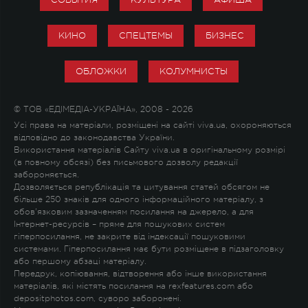
КИНО
СПЕЦТЕМЫ
БИЗНЕС
ОБЛОЖКИ
КОЛУМНИСТЫ
© ТОВ «ЕДІМЕДІА-УКРАЇНА», 2008 - 2026
Усі права на матеріали, розміщені на сайті viva.ua, охороняються
відповідно до законодавства України.
Використання матеріалів Сайту viva.ua в оригінальному розмірі
(в повному обсязі) без письмового дозволу редакції
забороняється.
Дозволяється републікація та цитування статей обсягом не
більше 250 знаків для одного інформаційного матеріалу, з
обов'язковим зазначенням посилання на джерело, а для
Інтернет-ресурсів – пряме для пошукових систем
гіперпосилання, не закрите від індексації пошуковими
системами. Гіперпосилання має бути розміщене в підзаголовку
або першому абзаці матеріалу.
Передрук, копіювання, відтворення або інше використання
матеріалів, які містять посилання на rexfeatures.com або
depositphotos.com, суворо заборонені.