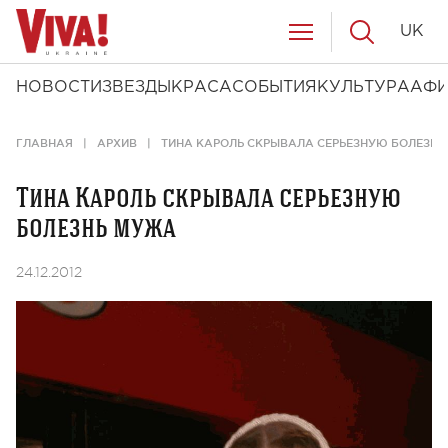
UK
НОВОСТИ
ЗВЕЗДЫ
КРАСА
СОБЫТИЯ
КУЛЬТУРА
АФ
ГЛАВНАЯ
АРХИВ
ТИНА КАРОЛЬ СКРЫВАЛА СЕРЬЕЗНУЮ БОЛЕЗН
Тина Кароль скрывала серьезную
болезнь мужа
24.12.2012