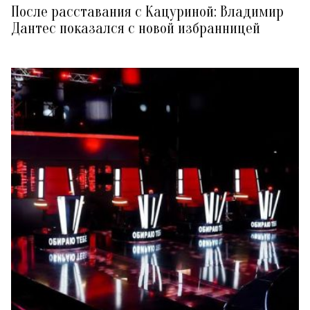
После расставания с Кацуриной: Владимир
Дантес показался с новой избранницей