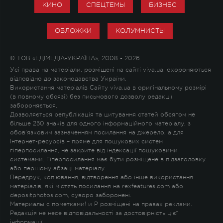
КИНО
СПЕЦТЕМЫ
БИЗНЕС
ОБЛОЖКИ
КОЛУМНИСТЫ
© ТОВ «ЕДІМЕДІА-УКРАЇНА», 2008 - 2026
Усі права на матеріали, розміщені на сайті viva.ua, охороняються
відповідно до законодавства України.
Використання матеріалів Сайту viva.ua в оригінальному розмірі
(в повному обсязі) без письмового дозволу редакції
забороняється.
Дозволяється републікація та цитування статей обсягом не
більше 250 знаків для одного інформаційного матеріалу, з
обов'язковим зазначенням посилання на джерело, а для
Інтернет-ресурсів – пряме для пошукових систем
гіперпосилання, не закрите від індексації пошуковими
системами. Гіперпосилання має бути розміщене в підзаголовку
або першому абзаці матеріалу.
Передрук, копіювання, відтворення або інше використання
матеріалів, які містять посилання на rexfeatures.com або
depositphotos.com, суворо заборонені.
Материалы с пометками
!
и
P
розміщені на правах реклами.
Редакція не несе відповідальності за достовірність цієї
інформації.