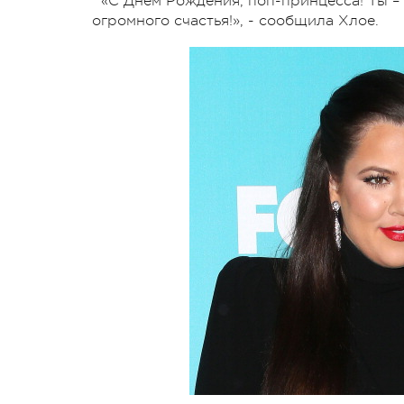
«С Днем Рождения, поп-принцесса! Ты –
огромного счастья!», - сообщила Хлое.