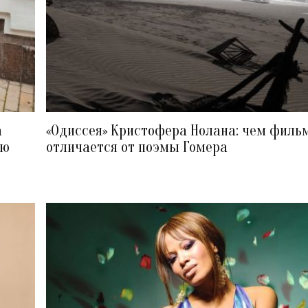
а
«Одиссея» Кристофера Нолана: чем филь
ию
отличается от поэмы Гомера