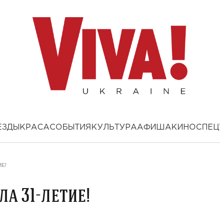
ЕЗДЫ
КРАСА
СОБЫТИЯ
КУЛЬТУРА
АФИША
КИНО
СПЕЦ
Е!
а 31-летие!