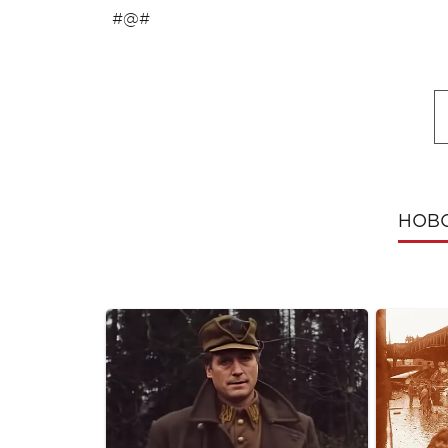
#@#
НОВ