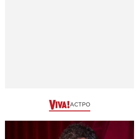
АСТРО