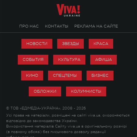
ПРО НАС
КОНТАКТЫ
РЕКЛАМА НА САЙТЕ
НОВОСТИ
ЗВЕЗДЫ
КРАСА
СОБЫТИЯ
КУЛЬТУРА
АФИША
КИНО
СПЕЦТЕМЫ
БИЗНЕС
ОБЛОЖКИ
КОЛУМНИСТЫ
© ТОВ «ЕДІМЕДІА-УКРАЇНА», 2008 - 2026
Усі права на матеріали, розміщені на сайті viva.ua, охороняються
відповідно до законодавства України.
Використання матеріалів Сайту viva.ua в оригінальному розмірі
(в повному обсязі) без письмового дозволу редакції