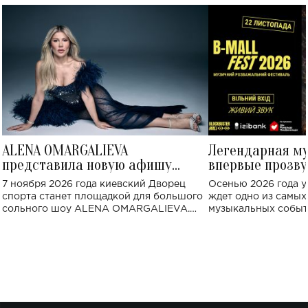
ALENA OMARGALIEVA
Легендарная м
представила новую афишу
впервые прозву
большого концерта во Дворце
Украине: где со
7 ноября 2026 года киевский Дворец
Осенью 2026 года у
спорта
спорта станет площадкой для большого
ждет одно из самы
сольного шоу ALENA OMARGALIEVA.
музыкальных событ
Концерт получил символичное название
«Не пьяная — влюбленная».