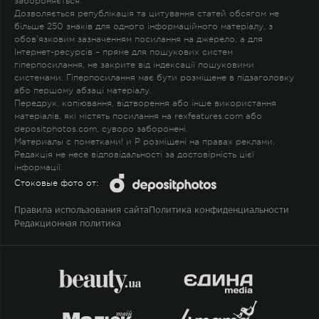
забороняється.
Дозволяється републікація та цитування статей обсягом не
більше 250 знаків для одного інформаційного матеріалу, з
обов'язковим зазначенням посилання на джерело, а для
Інтернет-ресурсів – пряме для пошукових систем
гіперпосилання, не закрите від індексації пошуковими
системами. Гіперпосилання має бути розміщене в підзаголовку
або першому абзаці матеріалу.
Передрук, копіювання, відтворення або інше використання
матеріалів, які містять посилання на rexfeatures.com або
depositphotos.com, суворо заборонені.
Материалы с пометками
!
и
P
розміщені на правах реклами.
Редакція не несе відповідальності за достовірність цієї
інформації.
Стоковые фото от:
Правила использования сайта
Политика конфиденциальности
Редакционная политика