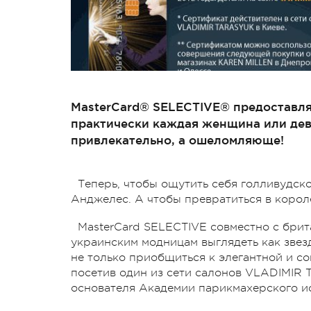
МasterCard® SELECTIVE® предоставляе
практически каждая женщина или дев
привлекательно, а ошеломляюще!
Теперь, чтобы ощутить себя голливудско
Анджелес. А чтобы превратиться в короле
MasterCard SELECTIVE совместно с бри
украинским модницам выглядеть как зве
не только приобщиться к элегантной и со
посетив один из сети салонов VLADIMIR 
основателя Академии парикмахерского ис