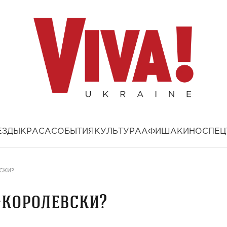
ЕЗДЫ
КРАСА
СОБЫТИЯ
КУЛЬТУРА
АФИША
КИНО
СПЕЦ
СКИ?
-королевски?