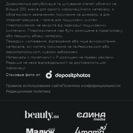
Дозволяється републікація та цитування статей обсягом не
більше 250 знаків для одного інформаційного матеріалу, з
обов'язковим зазначенням посилання на джерело, а для
Інтернет-ресурсів – пряме для пошукових систем
гіперпосилання, не закрите від індексації пошуковими
системами. Гіперпосилання має бути розміщене в підзаголовку
або першому абзаці матеріалу.
Передрук, копіювання, відтворення або інше використання
матеріалів, які містять посилання на rexfeatures.com або
depositphotos.com, суворо заборонені.
Материалы с пометками
!
и
P
розміщені на правах реклами.
Редакція не несе відповідальності за достовірність цієї
інформації.
Стоковые фото от:
Правила использования сайта
Политика конфиденциальности
Редакционная политика