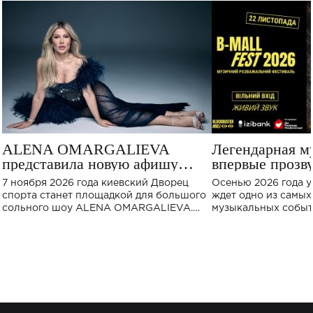
ALENA OMARGALIEVA
Легендарная 
представила новую афишу
впервые прозв
большого концерта во Дворце
Украине: где с
7 ноября 2026 года киевский Дворец
Осенью 2026 года у
спорта
концерт
спорта станет площадкой для большого
ждет одно из самы
сольного шоу ALENA OMARGALIEVA.
музыкальных событ
Концерт получил символичное название
«Не пьяная — влюбленная».