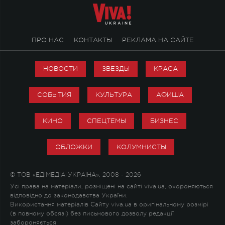
ПРО НАС
КОНТАКТЫ
РЕКЛАМА НА САЙТЕ
НОВОСТИ
ЗВЕЗДЫ
КРАСА
СОБЫТИЯ
КУЛЬТУРА
АФИША
КИНО
СПЕЦТЕМЫ
БИЗНЕС
ОБЛОЖКИ
КОЛУМНИСТЫ
© ТОВ «ЕДІМЕДІА-УКРАЇНА», 2008 - 2026
Усі права на матеріали, розміщені на сайті viva.ua, охороняються
відповідно до законодавства України.
Використання матеріалів Сайту viva.ua в оригінальному розмірі
(в повному обсязі) без письмового дозволу редакції
забороняється.