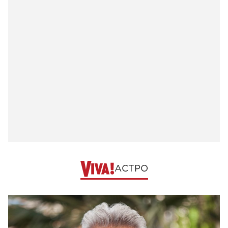
АСТРО