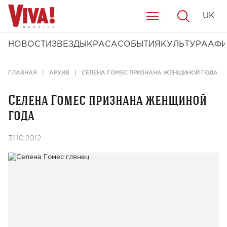
UK
НОВОСТИ
ЗВЕЗДЫ
КРАСА
СОБЫТИЯ
КУЛЬТУРА
АФ
ГЛАВНАЯ
АРХИВ
СЕЛЕНА ГОМЕС ПРИЗНАНА ЖЕНЩИНОЙ ГОДА
Селена Гомес признана женщиной
года
31.10.2012