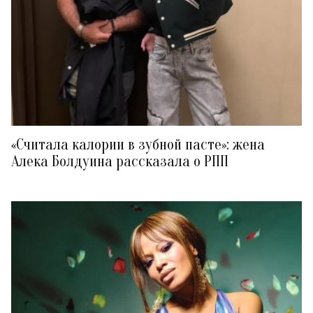
«Считала калории в зубной пасте»: жена
Алека Болдуина рассказала о РПП