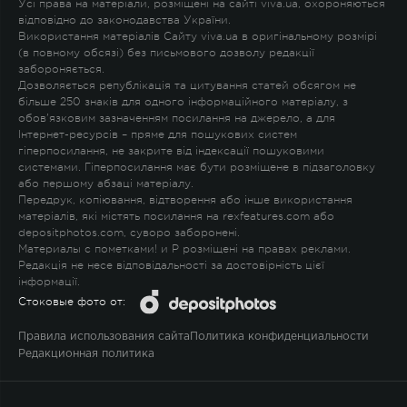
Усі права на матеріали, розміщені на сайті viva.ua, охороняються
відповідно до законодавства України.
Використання матеріалів Сайту viva.ua в оригінальному розмірі
(в повному обсязі) без письмового дозволу редакції
забороняється.
Дозволяється републікація та цитування статей обсягом не
більше 250 знаків для одного інформаційного матеріалу, з
обов'язковим зазначенням посилання на джерело, а для
Інтернет-ресурсів – пряме для пошукових систем
гіперпосилання, не закрите від індексації пошуковими
системами. Гіперпосилання має бути розміщене в підзаголовку
або першому абзаці матеріалу.
Передрук, копіювання, відтворення або інше використання
матеріалів, які містять посилання на rexfeatures.com або
depositphotos.com, суворо заборонені.
Материалы с пометками
!
и
P
розміщені на правах реклами.
Редакція не несе відповідальності за достовірність цієї
інформації.
Стоковые фото от:
Правила использования сайта
Политика конфиденциальности
Редакционная политика