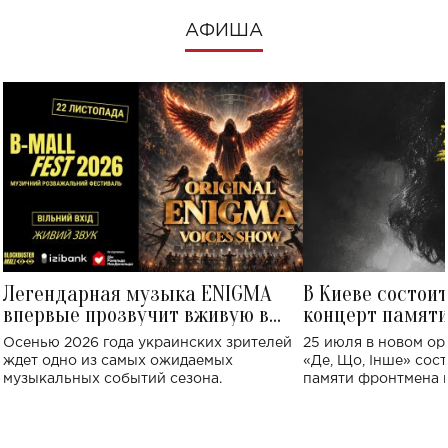
АФИША
Легендарная музыка ENIGMA
В Киеве состои
впервые прозвучит вживую в
концерт памят
Украине: где состоится концерт
Клименко: более
Осенью 2026 года украинских зрителей
25 июля в новом op
исполнят песн
ждет одно из самых ожидаемых
«Де, Що, Інше» сос
музыкальных событий сезона.
памяти фронтмена
Михаила Клименко. 
особенный музыкал
посвященный артист