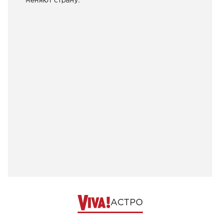
меняют страну.
АСТРО